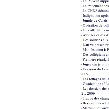
-
Le PS veut suppri
-
Le traitement des
-
La CNDS dénonce 
-
Indignation après
-
Jungle de Calais 
-
Opération de poli
-
Un collectif inco
-
Avec les exilés A
-
Des soutiens aux
-
Dati va présenter
-
Manifestation à P
-
Des collégiens en
-
Première régulari
-
Jugée car je phot
-
Décision du Conse
2009
-
Les rouages de l
-
Guadeloupe : "Les
-
Les dossiers des 
fév. 2009
-
Traque des étrang
-
Besson : décret d
-
Martinique : grèv