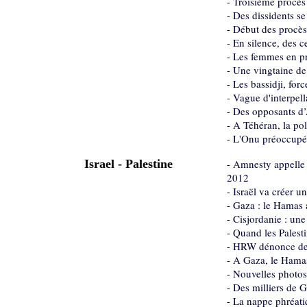
-
Troisième procès 
-
Des dissidents se
-
Début des procès
-
En silence, des c
-
Les femmes en pre
-
Une vingtaine de 
-
Les bassidji, for
-
Vague d'interpell
-
Des opposants d’
-
A Téhéran, la po
-
L'Onu préoccupée 
Israel - Palestine
-
Amnesty appelle I
2012
-
Israël va créer u
-
Gaza : le Hamas a
-
Cisjordanie : une
-
Quand les Palesti
-
HRW dénonce des 
-
A Gaza, le Hamas
-
Nouvelles photos 
-
Des milliers de G
-
La nappe phréati