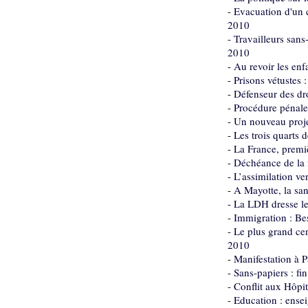
-
Evacuation d'un c
2010
-
Travailleurs sans
2010
-
Au revoir les en
-
Prisons vétustes 
-
Défenseur des dro
-
Procédure pénale 
-
Un nouveau projet
-
Les trois quarts 
-
La France, premiè
-
Déchéance de la na
-
L’assimilation ve
-
A Mayotte, la san
-
La LDH dresse le 
-
Immigration : Bes
-
Le plus grand cen
2010
-
Manifestation à P
-
Sans-papiers : f
-
Conflit aux Hôpi
-
Education : ense