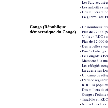
-
Les Farc accusée
-
Les autorités sup
-
Des milliers d'In
-
La guerre Farc-EL
Congo (République
-
De nombreux civi
-
Plus de 77.000 pe
démocratique du Congo)
-
Viols en RDC : un
-
Plus de 12.000 dé
-
Des rebelles rwan
-
Procès Lubanga : 
-
Le Congolais Bem
-
Massacre à la ma
-
Les réfugiés con
-
La guerre sur fon
-
Un camp de réfug
-
L'armée régulière
-
RDC : la populati
-
Des milliers de ci
-
Congo : l’ethnie
-
Tragédie en RDC
-
Nouvel exode de c