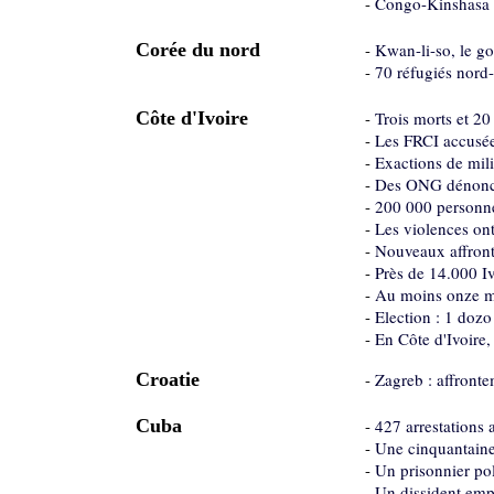
-
Congo-Kinshasa : 
Corée du nord
-
Kwan-li-so, le go
-
70 réfugiés nord-
Côte d'Ivoire
-
Trois morts et 20
-
Les FRCI accusée
-
Exactions de mili
-
Des ONG dénoncen
-
200 000 personne
-
Les violences ont
-
Nouveaux affront
-
Près de 14.000 Iv
-
Au moins onze mo
-
Election : 1 doz
-
En Côte d'Ivoire,
Croatie
-
Zagreb : affronte
Cuba
-
427 arrestations a
-
Une cinquantaine 
-
Un prisonnier pol
-
Un dissident emp