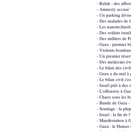
-
Rafah : des affro
-
Amnesty accuse Ts
-
Un parking divise
-
Des malades de G
-
Les nanotechnolog
-
Des soldats isra
-
Des milliers de P
-
Gaza : premier b
-
Violents bombard
-
Un premier réser
-
Des médecins évo
-
Le bilan des civi
-
Gaza a du mal à g
-
Le bilan civil s'e
-
Israël prêt à de
-
L'offensive à Gaz
-
Chaos sous les b
-
Bande de Gaza - 
-
Sondage : la plup
-
Israel : la fin de
-
Manifestation à G
-
Gaza : le Hamas 