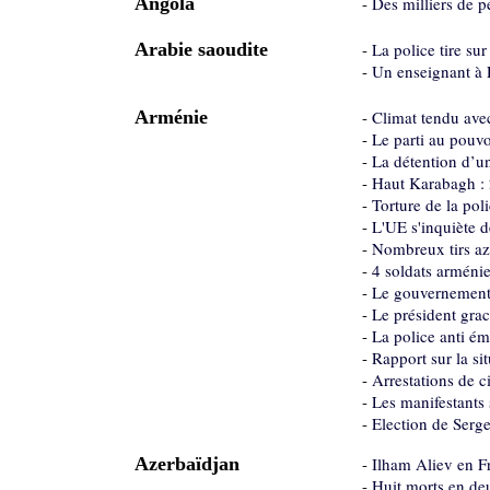
Angola
-
Des milliers de p
Arabie saoudite
-
La police tire su
-
Un enseignant à 
Arménie
-
Climat tendu ave
-
Le parti au pouvo
-
La détention d’u
-
Haut Karabagh : 
-
Torture de la po
-
L'UE s'inquiète 
-
Nombreux tirs azé
-
4 soldats arméni
-
Le gouvernement 
-
Le président gra
-
La police anti ém
-
Rapport sur la si
-
Arrestations de c
-
Les manifestants
-
Election de Serge
Azerbaïdjan
-
Ilham Aliev en F
-
Huit morts en deu