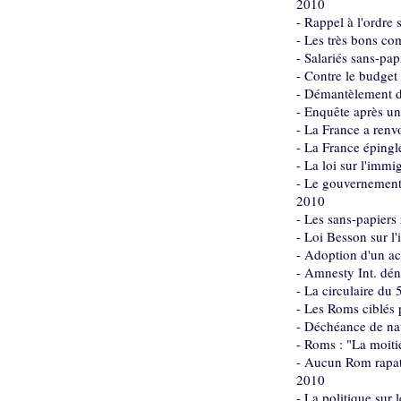
2010
-
Rappel à l'ordre
-
Les très bons co
-
Salariés sans-pap
-
Contre le budget
-
Démantèlement de
-
Enquête après un
-
La France a renv
-
La France épinglé
-
La loi sur l'immi
-
Le gouvernement e
2010
-
Les sans-papiers 
-
Loi Besson sur l
-
Adoption d'un acc
-
Amnesty Int. déno
-
La circulaire du 
-
Les Roms ciblés 
-
Déchéance de nati
-
Roms : "La moitié
-
Aucun Rom rapatri
2010
-
La politique sur