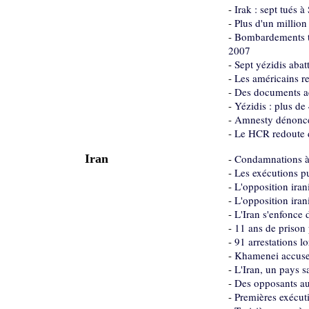
-
Irak : sept tués 
-
Plus d'un million
-
Bombardements tu
2007
-
Sept yézidis abat
-
Les américains re
-
Des documents ac
-
Yézidis : plus de
-
Amnesty dénonce l
-
Le HCR redoute d
Iran
-
Condamnations à
-
Les exécutions pu
-
L'opposition iran
-
L'opposition iran
-
L'Iran s'enfonce 
-
11 ans de prison 
-
91 arrestations l
-
Khamenei accuse l
-
L'Iran, un pays s
-
Des opposants au
-
Premières exécuti