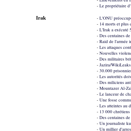
-
Le propriétaire d
Irak
-
L'ONU préoccupée 
-
14 morts et plus 
-
L'Irak a exécuté 
-
Des centaines de
-
Raid de l'armée i
-
Les attaques cont
-
Nouvelles violen
-
Des militaires br
-
Jazira/WikiLeaks 
-
30.000 prisonnier
-
Les autorités doi
-
Des miliciens an
-
Mountazer Al-Zaïd
-
Le lanceur de ch
-
Une fosse commu
-
Les atteintes au 
-
13 000 chrétiens 
-
Des centaines de 
-
Un journaliste k
-
Un millier d'arre