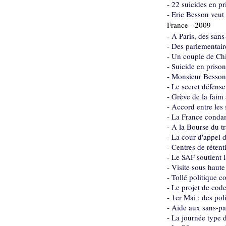
-
22 suicides en p
-
Eric Besson veut 
France - 2009
-
A Paris, des sans
-
Des parlementair
-
Un couple de Chin
-
Suicide en prison
-
Monsieur Besson, 
-
Le secret défense 
-
Grève de la faim 
-
Accord entre les s
-
La France condam
-
A la Bourse du tr
-
La cour d'appel d
-
Centres de rétenti
-
Le SAF soutient l
-
Visite sous haute
-
Tollé politique co
-
Le projet de code
-
1er Mai : des pol
-
Aide aux sans-pap
-
La journée type d