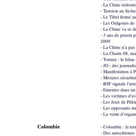
-
La Chine redoute 
-
Tension au Sichua
-
Le Tibet fermé au
-
Les Ouïgours de 
-
La Chine va se do
-
3 ans de prison 
2009
-
La Chine n'a pas 
-
La Charte 08, man
-
Torture : le bila
-
JO : des journali
-
Manifestation à P
-
Mesures sécuritai
-
RSF signale l'arr
-
Emeutes dans un v
-
Les victimes d'a
-
Les Jeux de Péki
-
Les opposants mu
-
La vente d’organe
Colombie
-
Colombie : la ter
-
Des autochtones 