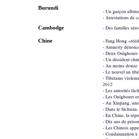
Burundi
-
Un garçon albino
-
Arrestations de c
Cambodge
-
Des familles séro
Chine
-
Fang Hong «rééd
-
Amnesty dénonce 
-
Deux Ouïghours l
-
Un dissident chin
-
Au moins douze m
-
Le nouvel an tibé
-
Tibétains violemm
2012
-
Les autorités lâ
-
Les Ouïghours en 
-
Au Xinjiang, une 
-
Dans le Sichuan, 
-
En Chine, la répr
-
Dix ans de priso
-
Les Chinois appe
-
Condamnation à u