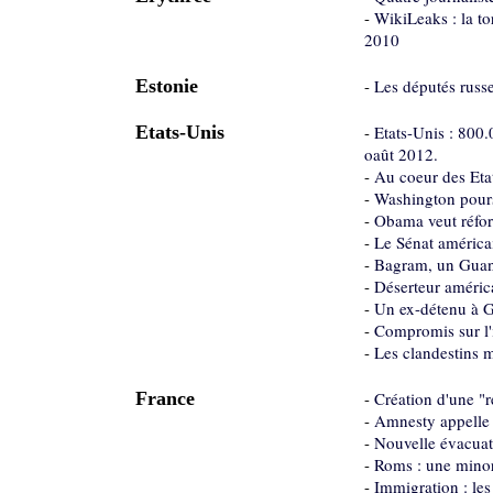
-
WikiLeaks : la tor
2010
Estonie
-
Les députés russe
Etats-Unis
-
Etats-Unis : 800.
oaût 2012.
-
Au coeur des Eta
-
Washington poursu
-
Obama veut réform
-
Le Sénat américai
-
Bagram, un Guant
-
Déserteur américa
-
Un ex-détenu à G
-
Compromis sur l'
-
Les clandestins m
France
-
Création d'une "
-
Amnesty appelle 
-
Nouvelle évacuat
-
Roms : une minor
-
Immigration : les