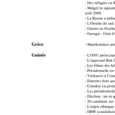
-
Des réfugiés en R
-
Malgré la signatu
août 2008
-
La Russie a util
-
L'Ossétie du sud
-
Guerre en Osséti
-
Georgie : l'état 
Grèce
-
Manifestation ant
Guinée
-
L'ONU préoccupée 
-
L'opposant Bah Ou
-
Les bilans des h
-
Présidentielle e
-
Violences à Cona
-
Emeutes dans qua
-
Conakry en proie
-
Les présidentiell
-
Election : un ex-
-
20 candidats sur
-
L'enjeu ethnique e
-
HRW scandalisée 