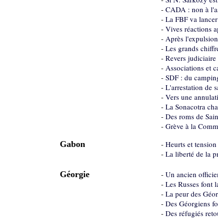
-
CADA : non à l'a
-
La FBF va lancer 
-
Vives réactions a
-
Après l'expulsion
-
Les grands chiff
-
Revers judiciaire
-
Associations et c
-
SDF : du camping
-
L'arrestation de s
-
Vers une annulati
-
La Sonacotra cha
-
Des roms de Saint
-
Grève à la Comm
Gabon
-
Heurts et tension
-
La liberté de la
Géorgie
-
Un ancien officie
-
Les Russes font l
-
La peur des Géorg
-
Des Géorgiens fo
-
Des réfugiés ret