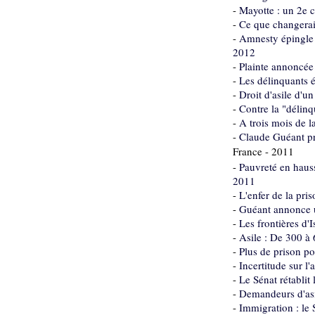
-
Mayotte : un 2e ce
-
Ce que changerait
-
Amnesty épingle d
2012
-
Plainte annoncée
-
Les délinquants 
-
Droit d'asile d'u
-
Contre la "délinq
-
A trois mois de l
-
Claude Guéant pré
France - 2011
-
Pauvreté en haus
2011
-
L'enfer de la pr
-
Guéant annonce u
-
Les frontières d'I
-
Asile : De 300 à
-
Plus de prison po
-
Incertitude sur l
-
Le Sénat rétablit
-
Demandeurs d'asi
-
Immigration : le 