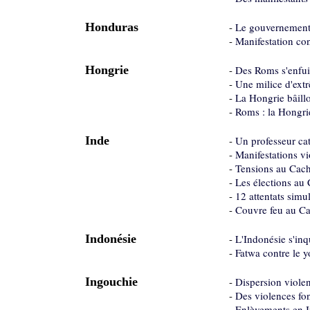
Honduras
-
Le gouvernement 
-
Manifestation co
Hongrie
-
Des Roms s'enfui
-
Une milice d'extr
-
La Hongrie bâillo
-
Roms : la Hongri
Inde
-
Un professeur cat
-
Manifestations v
-
Tensions au Cache
-
Les élections au 
-
12 attentats simu
-
Couvre feu au Ca
Indonésie
-
L'Indonésie s'inq
-
Fatwa contre le y
Ingouchie
-
Dispersion viole
-
Des violences fo
-
Enlèvements en I