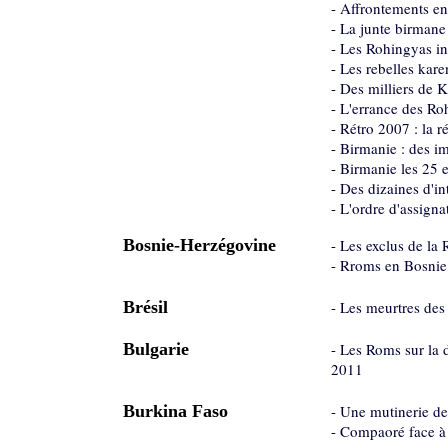
-
Affrontements ent
-
La junte birmane 
-
Les Rohingyas in
-
Les rebelles kare
-
Des milliers de 
-
L'errance des Ro
-
Rétro 2007 : la r
-
Birmanie : des im
-
Birmanie les 25 
-
Des dizaines d'in
-
L'ordre d'assign
Bosnie-Herzégovine
-
Les exclus de la 
-
Rroms en Bosnie
Brésil
-
Les meurtres des
Bulgarie
-
Les Roms sur la d
2011
Burkina Faso
-
Une mutinerie de 
-
Compaoré face à l