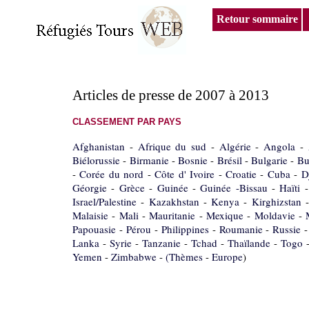
Retour sommaire
Articles de presse de 2007 à 2013
CLASSEMENT PAR PAYS
Afghanistan
-
Afrique du sud
-
Algérie
-
Angola
-
Biélorussie
-
Birmanie
-
Bosnie
-
Brésil
-
Bulgarie
-
Bu
-
Corée du nord
-
Côte d' Ivoire
-
Croatie
-
Cuba
-
D
Géorgie
-
Grèce
-
Guinée
-
Guinée -Bissau
-
Haïti
Israel/Palestine
-
Kazakhstan
-
Kenya
-
Kirghizstan
Malaisie
-
Mali
-
Mauritanie
-
Mexique
-
Moldavie
-
Papouasie
-
Pérou
-
Philippines
-
Roumanie
-
Russie
Lanka
-
Syrie
-
Tanzanie
-
Tchad
-
Thaïlande
-
Togo
Yemen
-
Zimbabwe
-
(Thèmes
-
Europe
)