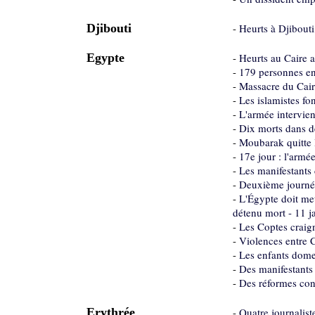
Djibouti
-
Heurts à Djibouti
Egypte
-
Heurts au Caire 
-
179 personnes en
-
Massacre du Caire
-
Les islamistes fon
-
L'armée intervien
-
Dix morts dans d
-
Moubarak quitte l
-
17e jour : l'armé
-
Les manifestants 
-
Deuxième journée
-
L'Égypte doit met
détenu mort - 11 j
-
Les Coptes craign
-
Violences entre 
-
Les enfants domes
-
Des manifestants 
-
Des réformes cont
Erythrée
-
Quatre journalist