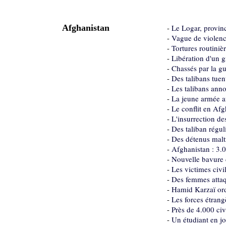
Afghanistan
-
Le Logar, provinc
-
Vague de violence
-
Tortures routiniè
-
Libération d'un g
-
Chassés par la gu
-
Des talibans tue
-
Les talibans anno
-
La jeune armée a
-
Le conflit en Afg
-
L'insurrection de
-
Des taliban régu
-
Des détenus malt
-
Afghanistan : 3.0
-
Nouvelle bavure
-
Les victimes civ
-
Des femmes attaq
-
Hamid Karzaï ord
-
Les forces étran
-
Près de 4.000 ci
-
Un étudiant en j