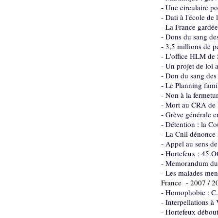
-
Une circulaire po
-
Dati à l'école de
-
La France gardée
-
Dons du sang des
-
3,5 millions de 
-
L'office HLM de 
-
Un projet de loi 
-
Don du sang des h
-
Le Planning famil
-
Non à la fermetur
-
Mort au CRA de V
-
Grève générale e
-
Détention : la Co
-
La Cnil dénonce le
-
Appel au sens de 
-
Hortefeux : 45.O
-
Memorandum du C
-
Les malades ment
France - 2007 / 2
-
Homophobie : C. 
-
Interpellations 
-
Hortefeux débout