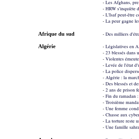
-
Les Afghans, pre
-
HRW s'inquiète d
-
L'Isaf peut-être 
-
La peur gagne le
Afrique du sud
-
Des milliers d'ét
Algérie
-
Législatives en A
-
23 blessés dans u
-
Violentes émeute
-
Levée de l'état d
-
La police dispers
-
Algérie : la marc
-
Des blessés et de
-
2 ans de prison 
-
Fin du ramadan : 
-
Troisième mandat
-
Une femme condam
-
Chasse aux cyber
-
La torture reste 
-
Une famille sahra