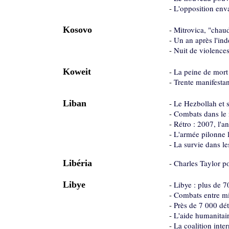
-
L'opposition env
Kosovo
-
Mitrovica, "chau
-
Un an après l'ind
-
Nuit de violences
Koweit
-
La peine de mort
-
Trente manifestan
Liban
-
Le Hezbollah et s
-
Combats dans le 
-
Rétro : 2007, l'a
-
L'armée pilonne 
-
La survie dans l
Libéria
-
Charles Taylor po
Libye
-
Libye : plus de 
-
Combats entre mil
-
Près de 7 000 dét
-
L'aide humanitai
-
La coalition inte