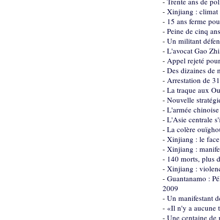
-
Trente ans de pol
-
Xinjiang : climat
-
15 ans ferme pour
-
Peine de cinq ans
-
Un militant défe
-
L'avocat Gao Zh
-
Appel rejeté pour
-
Des dizaines de m
-
Arrestation de 3
-
La traque aux Ou
-
Nouvelle stratégi
-
L'armée chinoise 
-
L'Asie centrale s'
-
La colère ouïghou
-
Xinjiang : le fac
-
Xinjiang : manifes
-
140 morts, plus d
-
Xinjiang : violen
-
Guantanamo : Pék
2009
-
Un manifestant d
-
«Il n'y a aucune
-
Une centaine de 