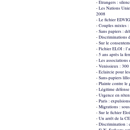
-
Etrangers : silen
-
Les Nations Unies
2008
-
Le fichier EDVI
-
Couples mixtes : 
-
Sans papiers : dé
-
Discriminations d
-
Sur le consenteme
-
Fichier ELOI : l’
-
5 ans après la fe
-
Les associations
-
Venissieux : 300
-
Eclaircie pour les
-
Sans-papiers lillo
-
Plainte contre le
-
Légitime défense 
-
Urgence en rétent
-
Paris : expulsio
-
Migrations : sous
-
Sur le fichier El
-
Un arrêt de la C
-
Discrimination : 
-
Si N. Sarkozy est