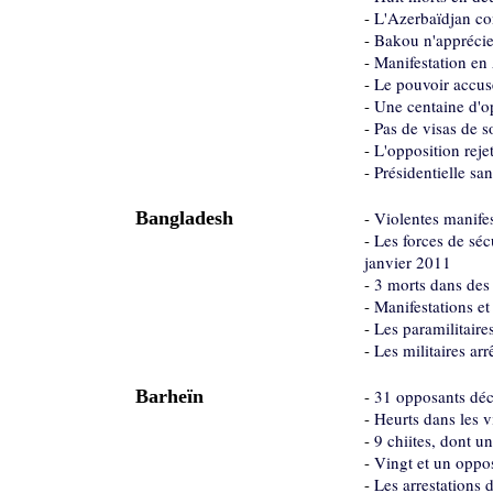
-
L'Azerbaïdjan con
-
Bakou n'apprécie 
-
Manifestation en 
-
Le pouvoir accuse
-
Une centaine d'o
-
Pas de visas de 
-
L'opposition rejet
-
Présidentielle sa
Bangladesh
-
Violentes manife
-
Les forces de séc
janvier 2011
-
3 morts dans des 
-
Manifestations e
-
Les paramilitaire
-
Les militaires ar
Barheïn
-
31 opposants déc
-
Heurts dans les vi
-
9 chiites, dont u
-
Vingt et un oppo
-
Les arrestations 