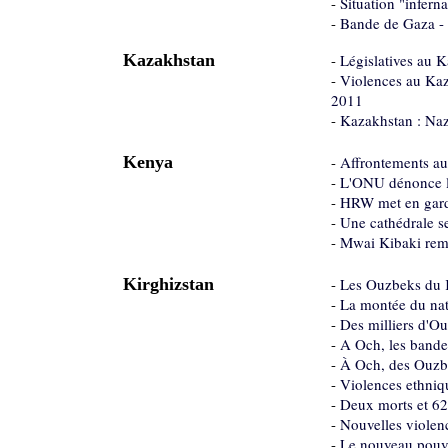
-
Situation "infern
-
Bande de Gaza - 
Kazakhstan
-
Législatives au K
-
Violences au Kaz
2011
-
Kazakhstan : Naz
Kenya
-
Affrontements au 
-
L'ONU dénonce le
-
HRW met en garde
-
Une cathédrale se
-
Mwai Kibaki rempo
Kirghizstan
-
Les Ouzbeks du K
-
La montée du nati
-
Des milliers d'Ou
-
A Och, les bandes
-
À Och, des Ouzbe
-
Violences ethniq
-
Deux morts et 62
-
Nouvelles violen
-
Le nouveau pouvo