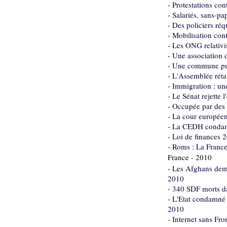
-
Protestations co
-
Salariés, sans-pa
-
Des policiers réq
-
Mobilisation cont
-
Les ONG relativi
-
Une association d
-
Une commune publ
-
L'Assemblée rétab
-
Immigration : une 
-
Le Sénat rejette 
-
Occupée par des 
-
La cour européenn
-
La CEDH condamne
-
Loi de finances 20
-
Roms : La France
France - 2010
-
Les Afghans deman
2010
-
340 SDF morts da
-
L'Etat condamné 
2010
-
Internet sans Fro