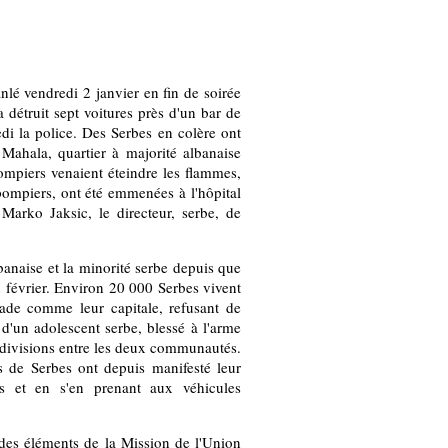
nlé vendredi 2 janvier en fin de soirée
 détruit sept voitures près d'un bar de
edi la police. Des Serbes en colère ont
ahala, quartier à majorité albanaise
pompiers venaient éteindre les flammes,
pompiers, ont été emmenées à l'hôpital
 Marko Jaksic, le directeur, serbe, de
lbanaise et la minorité serbe depuis que
 février. Environ 20 000 Serbes vivent
rade comme leur capitale, refusant de
 d'un adolescent serbe, blessé à l'arme
 divisions entre les deux communautés.
es de Serbes ont depuis manifesté leur
s et en s'en prenant aux véhicules
 des éléments de la Mission de l'Union