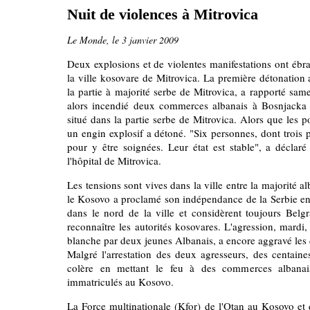
Nuit de violences à Mitrovica
Le Monde, le 3 janvier 2009
Deux explosions et de violentes manifestations ont ébra
la ville kosovare de Mitrovica. La première détonation a
la partie à majorité serbe de Mitrovica, a rapporté sam
alors incendié deux commerces albanais à Bosnjacka M
situé dans la partie serbe de Mitrovica. Alors que les 
un engin explosif a détoné. "Six personnes, dont trois 
pour y être soignées. Leur état est stable", a déclaré
l'hôpital de Mitrovica.
Les tensions sont vives dans la ville entre la majorité a
le Kosovo a proclamé son indépendance de la Serbie en
dans le nord de la ville et considèrent toujours Belg
reconnaître les autorités kosovares. L'agression, mardi,
blanche par deux jeunes Albanais, a encore aggravé les
Malgré l'arrestation des deux agresseurs, des centain
colère en mettant le feu à des commerces albanai
immatriculés au Kosovo.
La Force multinationale (Kfor) de l'Otan au Kosovo et