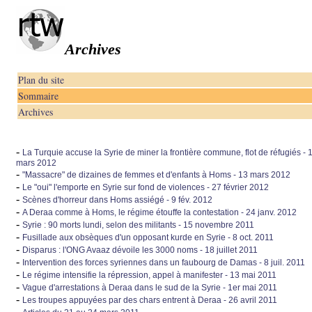
Archives
Plan du site
Sommaire
Archives
-
La Turquie accuse la Syrie de miner la frontière commune, flot de réfugiés - 
mars 2012
-
"Massacre" de dizaines de femmes et d'enfants à Homs - 13 mars 2012
-
Le "oui" l'emporte en Syrie sur fond de violences - 27 février 2012
-
Scènes d'horreur dans Homs assiégé - 9 fév. 2012
-
A Deraa comme à Homs, le régime étouffe la contestation - 24 janv. 2012
-
Syrie : 90 morts lundi, selon des militants - 15 novembre 2011
-
Fusillade aux obsèques d'un opposant kurde en Syrie - 8 oct. 2011
-
Disparus : l'ONG Avaaz dévoile les 3000 noms - 18 juillet 2011
-
Intervention des forces syriennes dans un faubourg de Damas - 8 juil. 2011
-
Le régime intensifie la répression, appel à manifester - 13 mai 2011
-
Vague d'arrestations à Deraa dans le sud de la Syrie - 1er mai 2011
-
Les troupes appuyées par des chars entrent à Deraa - 26 avril 2011
-