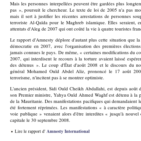
Mais les personnes interpellées peuvent être gardées plus longte
pas », poursuit le chercheur. Le texte de loi de 2005 n'a pas mo
mais il sert à justifier les récentes arrestations de personnes s
terroriste Al-Qaïda pour le Maghreb islamique. Elles seraient, e
attentats d'Aleg de 2007 qui ont coûté la vie à quatre touristes fran
Le rapport d'Amnesty déplore d'autant plus cette situation que la
démocratie en 2007, avec l'organisation des premières élections 
jamais connues le pays. De même, « certaines modifications du co
2007, qui interdisent le recours à la torture avaient laissé espér
des détenus ». Le coup d'État d'août 2008 et le discours du no
général Mohamed Ould Abdel Aliz, prononcé le 17 août 2008, 
terrorisme, n'incitent pas à se montrer optimiste.
L'ancien président, Sidi Ould Cheikh Abdallahi, est depuis août d
son Premier ministre, Yahya Ould Ahmed Waghf est détenu à la pr
de la Mauritanie. Des manifestations pacifiques qui demandaient le
été fortement réprimées. Les manifestations « à caractère politiq
voie publique » venaient alors d'être interdites « jusqu'à nouvel
capitale le 30 septembre 2008.
Amnesty International
Lire le rapport d'