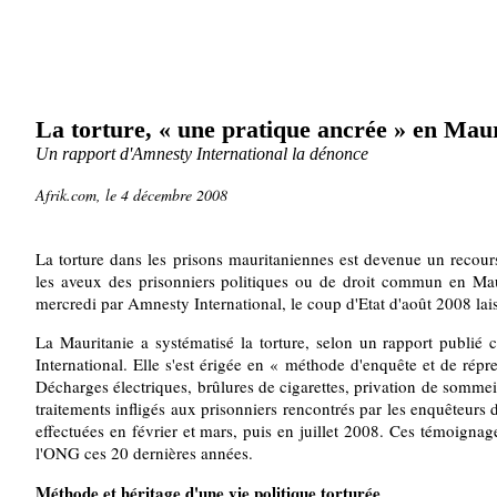
La torture, « une pratique ancrée » en Maur
Un rapport d'Amnesty International la dénonce
Afrik.com, le 4 décembre 2008
La torture dans les prisons mauritaniennes est devenue un recou
les aveux des prisonniers politiques ou de droit commun en Maur
mercredi par Amnesty International, le coup d'Etat d'août 2008 lais
La Mauritanie a systématisé la torture, selon un rapport publi
International. Elle s'est érigée en « méthode d'enquête et de rép
Décharges électriques, brûlures de cigarettes, privation de somme
traitements infligés aux prisonniers rencontrés par les enquêteur
effectuées en février et mars, puis en juillet 2008. Ces témoignag
l'ONG ces 20 dernières années.
Méthode et héritage d'une vie politique torturée