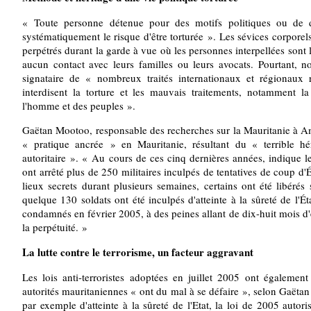
« Toute personne détenue pour des motifs politiques ou de
systématiquement le risque d'être torturée ». Les sévices corpore
perpétrés durant la garde à vue où les personnes interpellées sont le
aucun contact avec leurs familles ou leurs avocats. Pourtant, no
signataire de « nombreux traités internationaux et régionaux 
interdisent la torture et les mauvais traitements, notamment la
l'homme et des peuples ».
Gaëtan Mootoo, responsable des recherches sur la Mauritanie à Am
« pratique ancrée » en Mauritanie, résultant du « terrible h
autoritaire ». « Au cours de ces cinq dernières années, indique l
ont arrêté plus de 250 militaires inculpés de tentatives de coup d'
lieux secrets durant plusieurs semaines, certains ont été libérés
quelque 130 soldats ont été inculpés d'atteinte à la sûreté de l'Ét
condamnés en février 2005, à des peines allant de dix-huit mois d
la perpétuité. »
La lutte contre le terrorisme, un facteur aggravant
Les lois anti-terroristes adoptées en juillet 2005 ont égalemen
autorités mauritaniennes « ont du mal à se défaire », selon Gaët
par exemple d'atteinte à la sûreté de l'Etat, la loi de 2005 auto