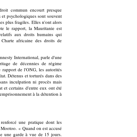
 droit commun encourt presque
ls et psychologiques sont souvent
s plus fragiles. Elles n'ont alors
te le rapport, la Mauritanie est
relatifs aux droits humains qui
 Charte africaine des droits de
nesty International, parle d'une
éritage de décennies de régime
e rapport de l'ONG, les autorités
État. Détenus et torturés dans des
 sans inculpation ni procès mais
at et certains d'entre eux ont été
'emprisonnement à la détention à
t renforcé une pratique dont les
an Mootoo. « Quand on est accusé
rise une garde à vue de 15 jours.