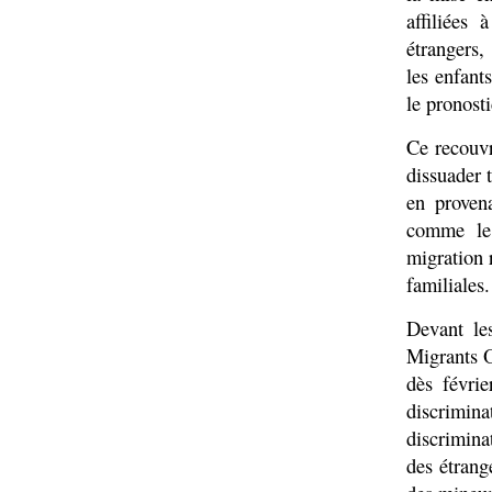
affiliées
étrangers
les enfant
le pronosti
Ce recouvr
dissuader 
en proven
comme le 
migration 
familiales.
Devant les
Migrants O
dès févrie
discrimi
discrimina
des étrang