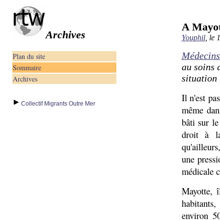
A Mayott
Archives
Youphil
, le 
Médecin
Plan du site
au soins 
Sommaire
situation 
Archives
Il n'est p
Collectif Migrants Outre Mer
même dans
bâti sur le
droit à l
qu'ailleur
une pressi
médicale c
Mayotte, 
habitants,
environ 5