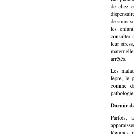
de chez el
dispensair
de soins s
les enfan
consulter
leur stres
maternelle 
arrêtés.
Les maladi
lèpre, le 
comme des
pathologie
Dormir da
Parfois, 
apparaisse
légumes, p