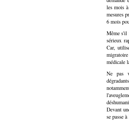
les mois à
mesures pr
6 mois po
Même s'il 
sérieux ra
Car, utili
migratoire
médicale l
Ne pas v
dégradant
notamment
l'aveugle
déshumani
Devant une
se passe à