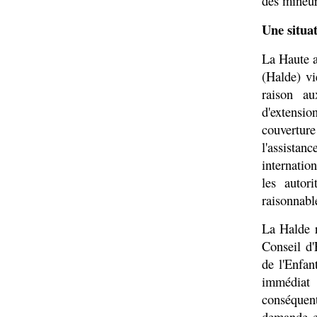
des mineur
Une situat
La Haute au
(Halde) vi
raison au
d'extensi
couverture
l'assistan
internation
les autor
raisonnable
La Halde 
Conseil d'
de l'Enfan
immédiat 
conséquent
demande en