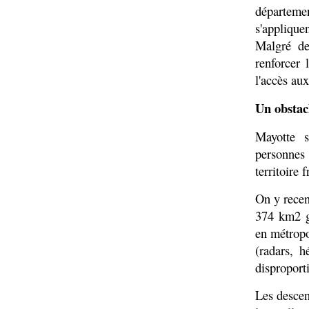
départeme
s'applique
Malgré de
renforcer 
l'accès au
Un obstacl
Mayotte s
personnes
territoire 
On y recen
374 km2 g
en métropol
(radars, h
disproport
Les descent