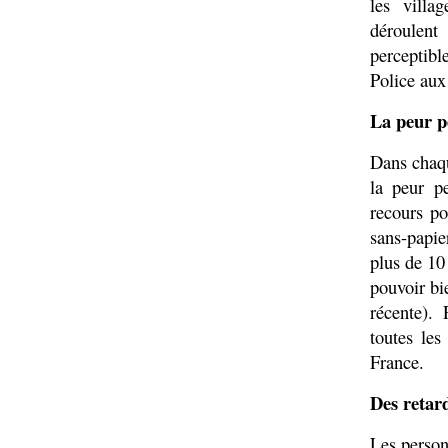
les villa
déroulent
perceptible
Police aux
La peur p
Dans chaqu
la peur p
recours po
sans-papie
plus de 10
pouvoir bi
récente). 
toutes les
France.
Des retard
Les person