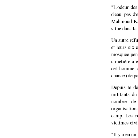
"L'odeur des
d'eau, pas d'
Mahmoud Kas
situé dans la
Un autre réf
et leurs six 
mosquée pend
cimetière a 
cet homme d
chance (de pa
Depuis le dé
militants du
nombre de 
organisations
camp. Les ré
victimes civi
"Il y a eu un