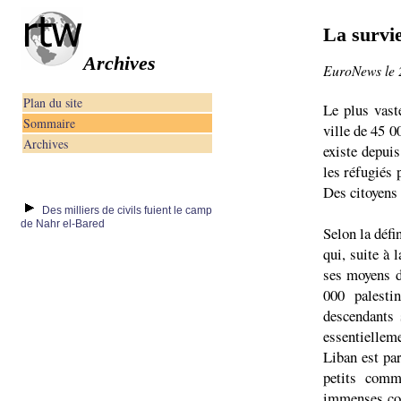
La survi
Archives
EuroNews le 
Plan du site
Le plus vast
Sommaire
ville de 45 0
Archives
existe depuis
les réfugiés 
Des citoyens 
Des milliers de civils fuient le camp
de Nahr el-Bared
Selon la défi
qui, suite à 
ses moyens d
000 palesti
descendants 
essentielleme
Liban est pa
petits comm
immenses co