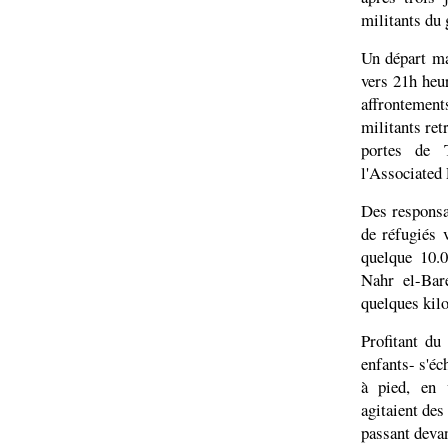
militants du 
Un départ ma
vers 21h heur
affrontement
militants ret
portes de T
l'Associated 
Des responsa
de réfugiés v
quelque 10.
Nahr el-Bar
quelques kilo
Profitant du
enfants- s'é
à pied, en 
agitaient des
passant devan