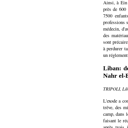
Ainsi, à Ein
près de 600 
7500 enfant
professions s
médecin, d'av
des matériau
sont précaire
à perdurer t
un réglement 
Liban: de
Nahr el-
TRIPOLI, Lib
L'exode a co
trêve, des mi
camp, dans l
faisant le ré
après trois 