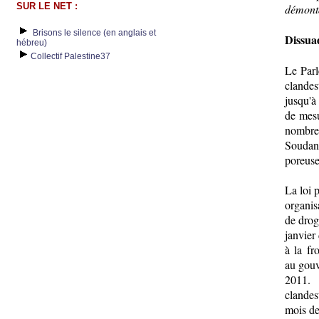
SUR LE NET :
démont
Brisons le silence (en anglais et
Dissuad
hébreu)
Collectif Palestine37
Le Parl
clandes
jusqu'à 
de mesu
nombre 
Soudan 
poreuse
La loi 
organis
de drog
janvier
à la fr
au gouv
2011.
clandes
mois d