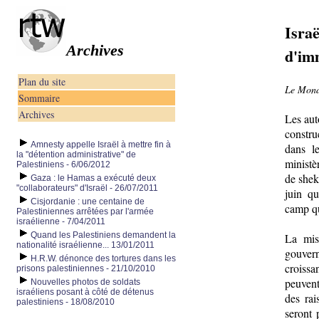
Isra
Archives
d'im
Plan du site
Le Monde
Sommaire
Archives
Les aut
constru
Amnesty appelle Israël à mettre fin à
dans l
la "détention administrative" de
ministè
Palestiniens - 6/06/2012
de sheke
Gaza : le Hamas a exécuté deux
"collaborateurs" d'Israël - 26/07/2011
juin qu
Cisjordanie : une centaine de
camp qu
Palestiniennes arrêtées par l'armée
israélienne - 7/04/2011
Quand les Palestiniens demandent la
La mis
nationalité israélienne... 13/01/2011
gouvern
H.R.W. dénonce des tortures dans les
croissa
prisons palestiniennes - 21/10/2010
peuvent
Nouvelles photos de soldats
israéliens posant à côté de détenus
des rai
palestiniens - 18/08/2010
seront 