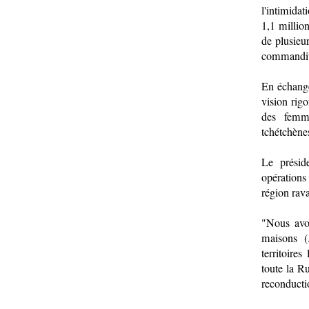
l'intimida
1,1 millio
de plusieu
commandité
En échange
vision rigo
des femme
tchétchènes
Le présid
opérations
région rav
"Nous avon
maisons (
territoire
toute la R
reconducti