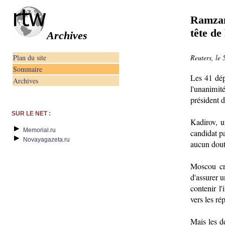
Ramzan
tête de
Archives
Plan du site
Reuters, le
Sommaire
Les 41 dép
Archives
l'unanimit
président 
SUR LE NET :
Kadirov, u
Memorial.ru
candidat pa
Novayagazeta.ru
aucun dout
Moscou cré
d'assurer u
contenir l
vers les r
Mais les d