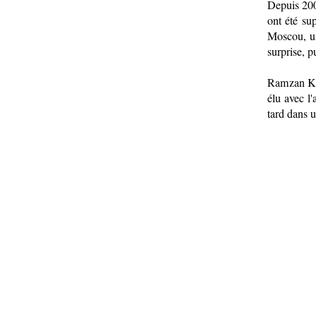
Depuis 2004
ont été su
Moscou, un
surprise, p
Ramzan Kad
élu avec l
tard dans u