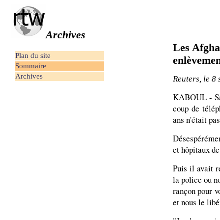
Archives
Les Afgha
Plan du site
enlèvemen
Sommaire
Archives
Reuters, le 8
KABOUL - Say
coup de télép
ans n'était pas
Désespérément,
et hôpitaux de
Puis il avait 
la police ou n
rançon pour vo
et nous le lib