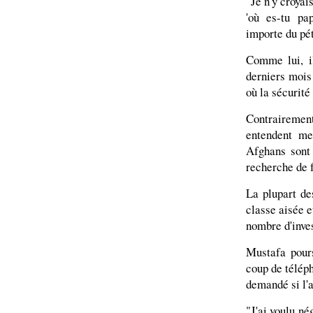
"Je n'y croyai
'où es-tu pa
importe du pé
Comme lui, i
derniers mois
où la sécurité
Contrairemen
entendent me
Afghans sont
recherche de f
La plupart de
classe aisée e
nombre d'inves
Mustafa pours
coup de téléph
demandé si l'a
"J'ai voulu né