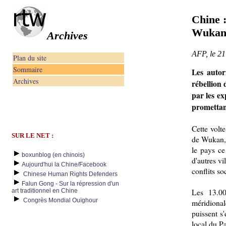
Chine :
Wukan, 
Archives
AFP, le 2
Plan du site
Sommaire
Les autor
Archives
rébellion 
par les ex
promettant
Cette volt
SUR LE NET :
de Wukan, 
le pays ce
boxunblog (en chinois)
d'autres v
Aujourd'hui la Chine/Facebook
conflits so
Chinese Human Rights Defenders
Falun Gong - Sur la répression d'un
Les 13.00
art traditionnel en Chine
Congrès Mondial Ouïghour
méridional
puissent s
local du P