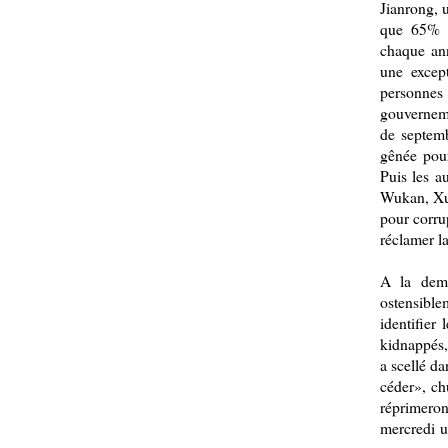
Jianrong, 
que 65% d
chaque ann
une except
personne
gouverneme
de septemb
gênée pou
Puis les au
Wukan, Xue
pour corrup
réclamer la
A la dema
ostensibl
identifier
kidnappés,
a scellé da
céder», ch
réprimeron
mercredi u