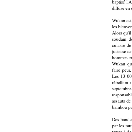
baptisé l'A
diffuse en 
Wukan est 
les bienve
Alors qu'i
soudain d
culasse de
justesse ca
hommes en t
Wukan qui
faire peur,
Les 13 00
rébellion 
septembre
responsab
assauts de
bambou patr
Des bander
par les mut
terres à d