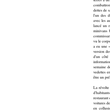
combattron
dettes de 
l'un des 
avec les au
lancé un r
minivans b
commissaria
vu le corp
a eu une «
version de
d'un côté 
informati
semaine de
vedettes e
être un pré
La révolte
d'habitan
restaurant
voitures de
en collusi