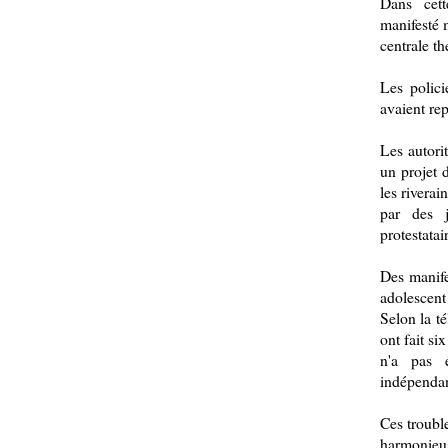
Dans cett
manifesté 
centrale t
Les polici
avaient re
Les autori
un projet 
les riverai
par des j
protestatai
Des manife
adolescent
Selon la t
ont fait si
n'a pas 
indépendan
Ces troubl
harmonieus