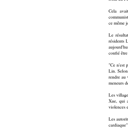
Cela avai
communiste
ce même jo
Le résulta
résidents L
aujourd'hu
confié être 
"Ce n'est 
Lin. Selon
rendre au 
meneurs de
Les villag
Xue, qui a
violences 
Les autori
cardiaque" 