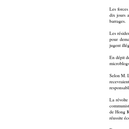
Les forces
dix jours 
barrages.
Les réside
pour deman
jugent illé
En dépit de
microblogs
Selon M. L
recevraien
responsable
La révolte
communist
de Hong Ko
réussite é