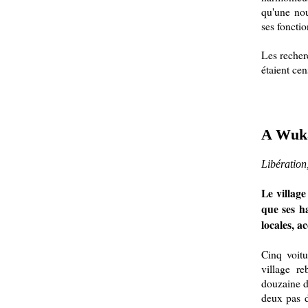
qu'une nou
ses fonctio
Les recher
étaient ce
A Wuka
Libération
Le villag
que ses ha
locales, a
Cinq voitu
village r
douzaine de
deux pas d