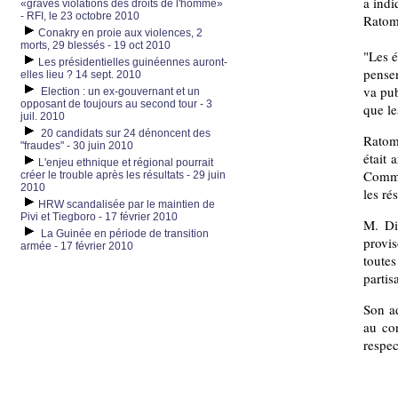
a indi
«graves violations des droits de l'homme»
- RFI, le 23 octobre 2010
Ratoma
Conakry en proie aux violences, 2
morts, 29 blessés - 19 oct 2010
"Les é
Les présidentielles guinéennes auront-
pensen
elles lieu ? 14 sept. 2010
va pub
Election : un ex-gouvernant et un
opposant de toujours au second tour - 3
que le
juil. 2010
20 candidats sur 24 dénoncent des
Ratom
"fraudes" - 30 juin 2010
était 
L'enjeu ethnique et régional pourrait
Commis
créer le trouble après les résultats - 29 juin
2010
les ré
HRW scandalisée par le maintien de
Pivi et Tiegboro - 17 février 2010
M. Di
La Guinée en période de transition
provis
armée - 17 février 2010
toutes
partis
Son ad
au con
respec