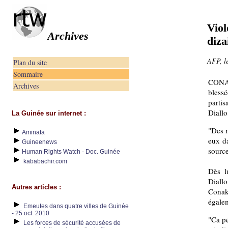
Viol
Archives
diza
AFP, l
Plan du site
Sommaire
CONAK
Archives
bless
partis
Diallo
La Guinée sur internet :
"Des m
Aminata
eux d
Guineenews
source
Human Rights Watch - Doc. Guinée
kababachir.com
Dès l
Diallo
Autres articles :
Conakr
égalem
Emeutes dans quatre villes de Guinée
- 25 oct. 2010
"Ca pé
Les forces de sécurité accusées de