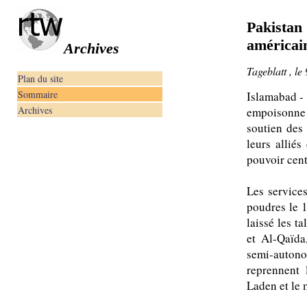
Pakistan 
américai
Archives
Tageblatt , le
Plan du site
Sommaire
Islamabad - 
Archives
empoisonne 
soutien des
leurs allié
pouvoir cent
Les service
poudres le 1
laissé les t
et Al-Qaïda
semi-autono
reprennent 
Laden et le 