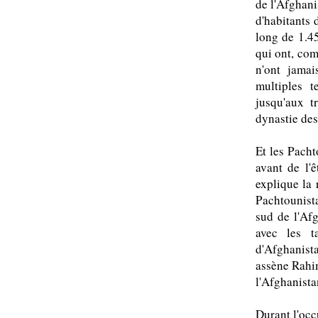
de l'Afghani
d'habitants 
long de 1.4
qui ont, com
n'ont jamai
multiples t
jusqu'aux t
dynastie de
Et les Pacht
avant de l'ê
explique la 
Pachtounist
sud de l'Af
avec les t
d'Afghanista
assène Rahim
l'Afghanista
Durant l'occ