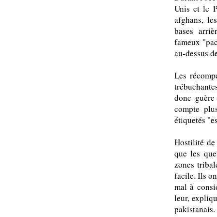
Unis et le 
afghans, les
bases arriè
fameux "pach
au-dessus de
Les récompe
trébuchante
donc guère 
compte plus
étiquetés "e
Hostilité de
que les que
zones tribal
facile. Ils 
mal à consid
leur, expliq
pakistanais.