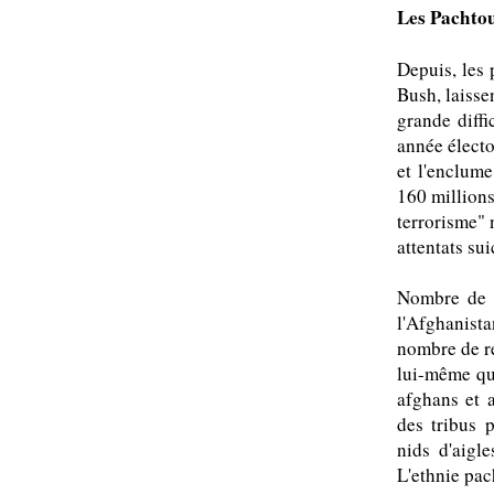
Les Pachtou
Depuis, les
Bush, laisse
grande diffi
année électo
et l'enclum
160 millions
terrorisme" 
attentats su
Nombre de t
l'Afghanista
nombre de r
lui-même qu
afghans et a
des tribus 
nids d'aigl
L'ethnie pac