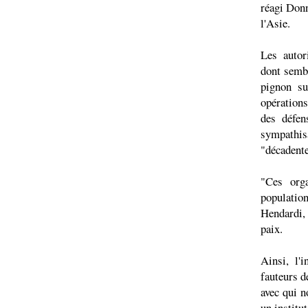
réagi Donn
l'Asie.
Les autor
dont sembl
pignon su
opérations
des défen
sympathis
"décadente
"Ces orga
populatio
Hendardi, 
paix.
Ainsi, l'
fauteurs d
avec qui n
un institu