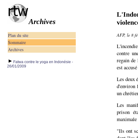
L'Indon
Archives
violenc
AFP, le 8 fé
Plan du site
Sommaire
L'incendi
Archives
contre un
regain de 
Fatwa contre le yoga en Indonésie -
est accusé
26/01/2009
Les deux é
d'environ 
un chrétie
Les manif
prison ét
maximale p
"Ils ont s
dont "les 