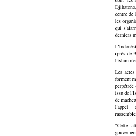
Djihatono
centre de 
les organi
qui s'alar
derniers m
L'Indonés
(près de 
l'islam n'e
Les actes
forment mo
perpétrée
issu de l'
de machett
l'appel 
rassemblem
"Cette at
gouvernem