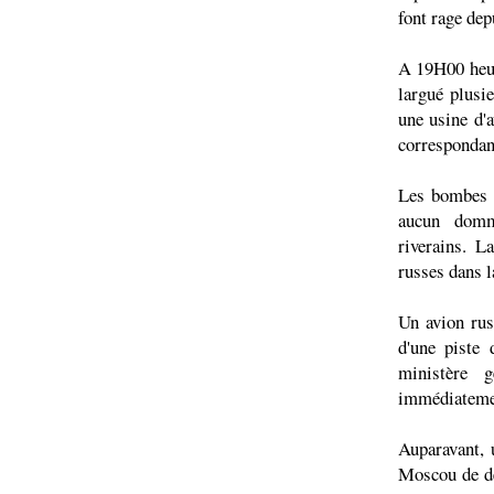
font rage dep
A 19H00 heur
largué plusi
une usine d'a
correspondan
Les bombes s
aucun domma
riverains. L
russes dans l
Un avion ru
d'une piste 
ministère 
immédiatemen
Auparavant, u
Moscou de de