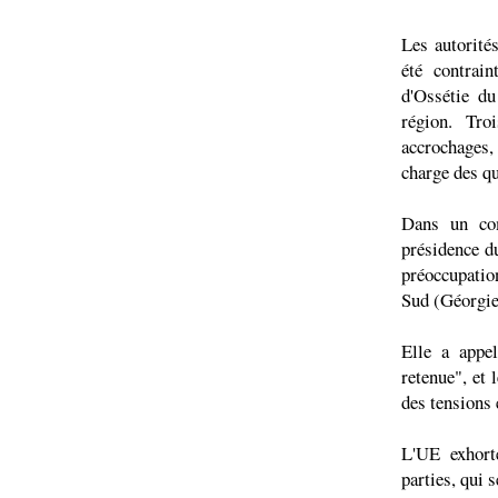
Les autorités
été contrain
d'Ossétie du
région. Tro
accrochages,
charge des qu
Dans un com
présidence d
préoccupatio
Sud (Géorgie
Elle a appe
retenue", et 
des tensions 
L'UE exhorte
parties, qui 