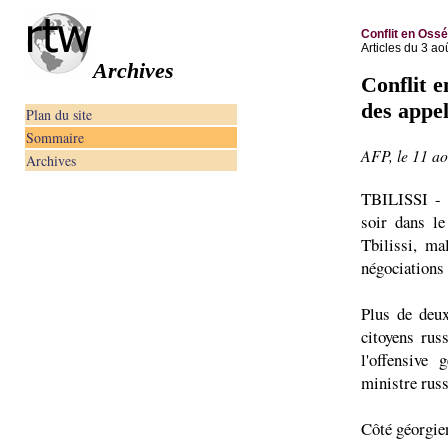
Conflit en Ossé
Articles du 3 a
Archives
Conflit 
des appel
Plan du site
Sommaire
AFP, le 11 a
Archives
TBILISSI - L
soir dans l
Tbilissi, m
négociations 
Plus de deux
citoyens rus
l'offensive
ministre russ
Côté géorgien