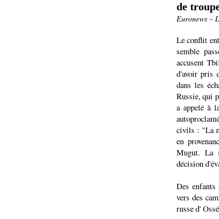
de troupe
Euronews – L
Le conflit en
semble passe
accusent Tbi
d'avoir pris
dans les éch
Russie, qui p
a appelé à l
autoproclamé
civils : "La 
en provenan
Mugut. La s
décision d'év
Des enfants 
vers des cam
russe d' Ossé