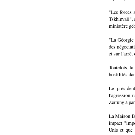
"Les forces 
Tskhinvali", 
ministère géo
"La Géorgie 
des négociat
et sur l'arrê
Toutefois, la
hostilités da
Le présiden
l'agression 
Zeitung à par
La Maison Bl
impact "impo
Unis et que l