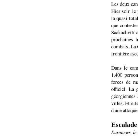
Les deux cam
Hier soir, le
la quasi-tota
que conteste
Saakachvili a
prochaines h
combats. La G
frontière ave
Dans le camp
1.400 person
forces de ma
officiel. La
géorgiennes 
villes. Et el
d'une attaque 
Escalade 
Euronews, le