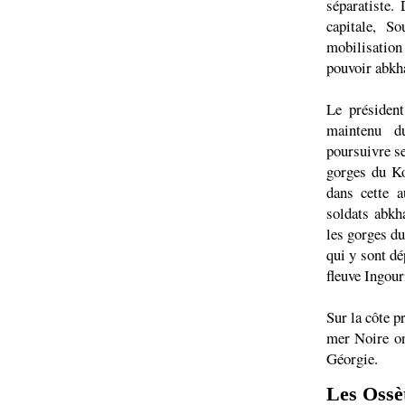
séparatiste.
capitale, S
mobilisation
pouvoir abkh
Le président
maintenu d
poursuivre se
gorges du Ko
dans cette a
soldats abkh
les gorges du
qui y sont dé
fleuve Ingour
Sur la côte p
mer Noire on
Géorgie.
Les Ossèt