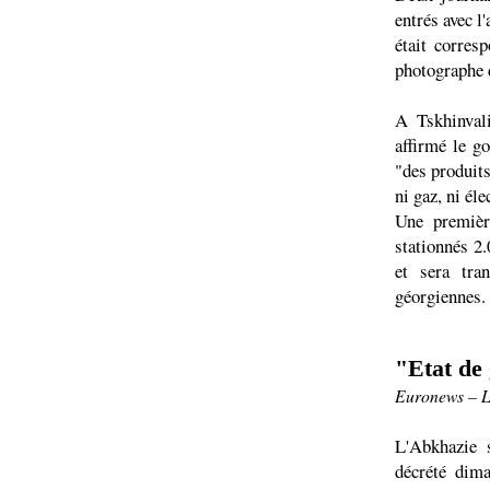
entrés avec l
était corres
photographe d
A Tskhinvali
affirmé le go
"des produits
ni gaz, ni éle
Une premièr
stationnés 2
et sera tra
géorgiennes.
"Etat de
Euronews – L
L'Abkhazie s
décrété dima