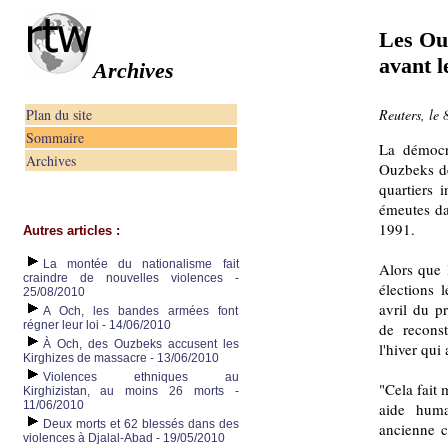
Les Ou
avant l
Archives
Plan du site
Reuters, le 
Sommaire
La démocra
Archives
Ouzbeks de
quartiers 
émeutes da
1991.
Autres articles :
La montée du nationalisme fait
Alors que 
craindre de nouvelles violences -
élections 
25/08/2010
avril du p
A Och, les bandes armées font
régner leur loi - 14/06/2010
de reconst
À Och, des Ouzbeks accusent les
l'hiver qui
Kirghizes de massacre - 13/06/2010
Violences ethniques au
"Cela fait
Kirghizistan, au moins 26 morts -
11/06/2010
aide huma
Deux morts et 62 blessés dans des
ancienne c
violences à Djalal-Abad - 19/05/2010