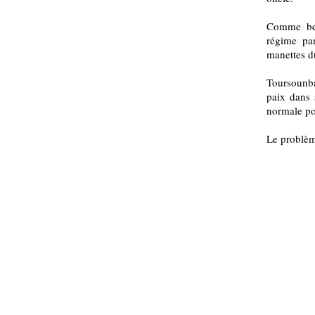
Comme bea
régime par
manettes d
Toursounba
paix dans 
normale po
Le problème