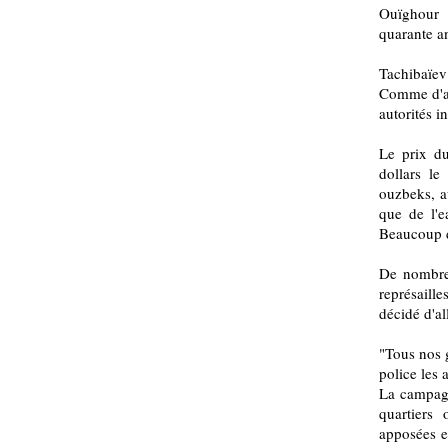
Ouïghour 
quarante a
Tachibaïev 
Comme d'aut
autorités i
Le prix du
dollars le
ouzbeks, a
que de l'e
Beaucoup d
De nombre
représaille
décidé d'all
"Tous nos g
police les 
La campagn
quartiers
apposées e