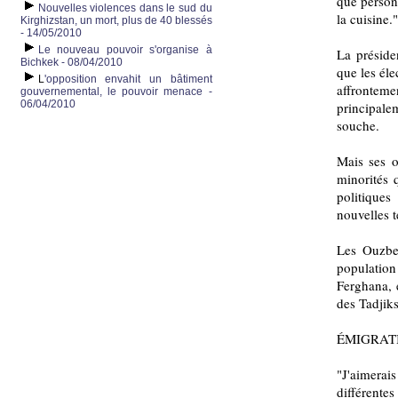
que person
Nouvelles violences dans le sud du
la cuisine."
Kirghizstan, un mort, plus de 40 blessés
- 14/05/2010
Le nouveau pouvoir s'organise à
La préside
Bichkek - 08/04/2010
que les éle
L
'opposition envahit un bâtiment
affrontem
gouvernemental, le pouvoir menace -
06/04/2010
principale
souche.
Mais ses o
minorités 
politiques
nouvelles t
Les Ouzbek
populatio
Ferghana, e
des Tadjik
ÉMIGRAT
"J'aimerais
différente