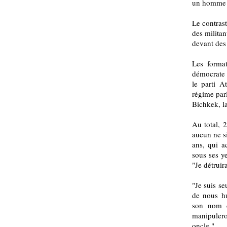
un homme d
Le contrast
des militan
devant des 
Les format
démocrate 
le parti A
régime parl
Bichkek, la
Au total, 2
aucun ne s
ans, qui a
sous ses ye
"Je détruir
"Je suis se
de nous hu
son nom d
manipulero
oncle."