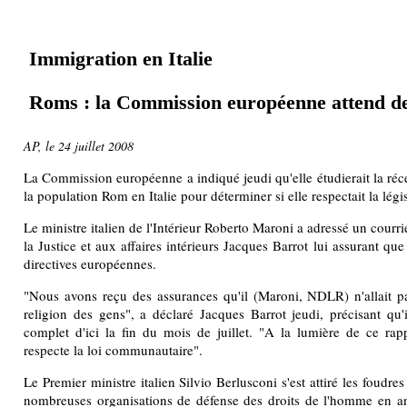
Immigration en Italie
Roms : la Commission européenne attend des
AP, le 24 juillet 2008
La Commission européenne a indiqué jeudi qu'elle étudierait la réc
la population Rom en Italie pour déterminer si elle respectait la lég
Le ministre italien de l'Intérieur Roberto Maroni a adressé un cour
la Justice et aux affaires intérieurs Jacques Barrot lui assurant que 
directives européennes.
"Nous avons reçu des assurances qu'il (Maroni, NDLR) n'allait pa
religion des gens", a déclaré Jacques Barrot jeudi, précisant qu'i
complet d'ici la fin du mois de juillet. "A la lumière de ce rapp
respecte la loi communautaire".
Le Premier ministre italien Silvio Berlusconi s'est attiré les foudr
nombreuses organisations de défense des droits de l'homme en a