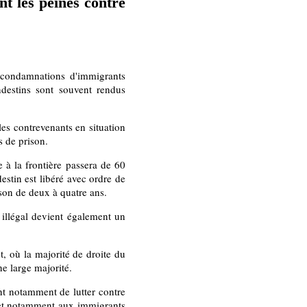
nt les peines contre
s condamnations d'immigrants
andestins sont souvent rendus
les contrevenants en situation
s de prison.
e à la frontière passera de 60
estin est libéré avec ordre de
ison de deux à quatre ans.
 illégal devient également un
, où la majorité de droite du
e large majorité.
ant notamment de lutter contre
s, et notamment aux immigrants