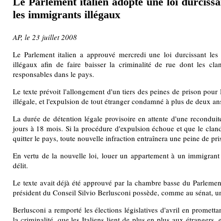
Le Parlement italien adopte une loi durcissa
les immigrants illégaux
AP, le 23 juillet 2008
Le Parlement italien a approuvé mercredi une loi durcissant le
illégaux afin de faire baisser la criminalité de rue dont les cl
responsables dans le pays.
Le texte prévoit l'allongement d'un tiers des peines de prison pour 
illégale, et l'expulsion de tout étranger condamné à plus de deux an
La durée de détention légale provisoire en attente d'une reconduit
jours à 18 mois. Si la procédure d'expulsion échoue et que le cland
quitter le pays, toute nouvelle infraction entraînera une peine de pr
En vertu de la nouvelle loi, louer un appartement à un immigrant
délit.
Le texte avait déjà été approuvé par la chambre basse du Parlement
président du Conseil Silvio Berlusconi possède, comme au sénat, un
Berlusconi a remporté les élections législatives d'avril en promett
la criminalité, que les Italiens lient de plus en plus aux étranger