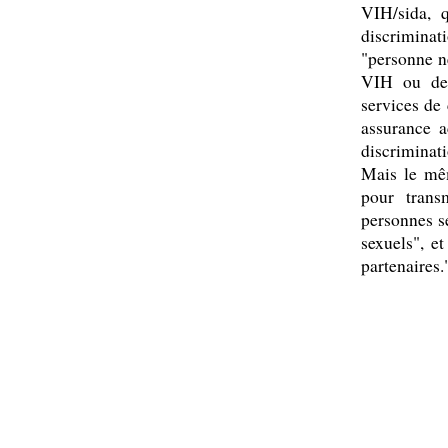
VIH/sida, q
discrimina
"personne n
VIH ou de 
services de
assurance a
discriminati
Mais le mêm
pour trans
personnes sé
sexuels", e
partenaires.