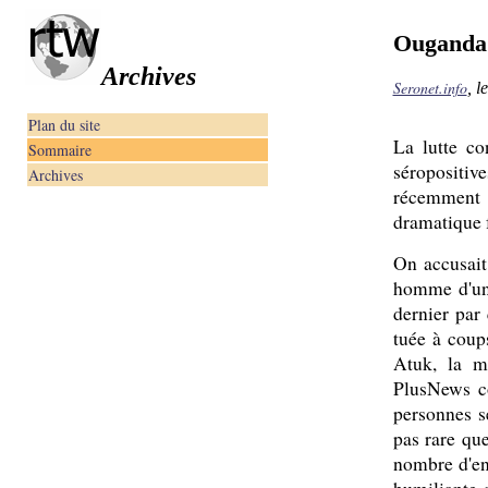
Ouganda :
Archives
Seronet.info
, l
Plan du site
La lutte co
Sommaire
séropositiv
Archives
récemment c
dramatique 
On accusait
homme d'une
dernier par
tuée à coup
Atuk, la m
PlusNews co
personnes s
pas rare qu
nombre d'ent