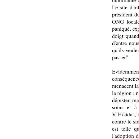
humiliante 
Le site d'i
président d
ONG locale
paniqué, ex
doigt quand
d'entre nou
qu'ils veul
passer".
Evidemment
conséquence
menacent la
la région : 
dépister, ma
soins et à
VIH/sida", 
contre le si
est telle 
l'adoption d