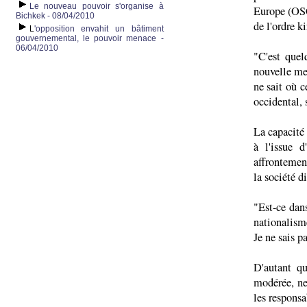
Le nouveau pouvoir s'organise à
Europe (OSCE
Bichkek - 08/04/2010
de l'ordre k
L
'opposition envahit un bâtiment
gouvernemental, le pouvoir menace -
06/04/2010
"C'est quel
nouvelle me
ne sait où 
occidental,
La capacité
à l'issue 
affrontement
la société d
"Est-ce dans
nationalisme
Je ne sais p
D'autant q
modérée, ne
les respons