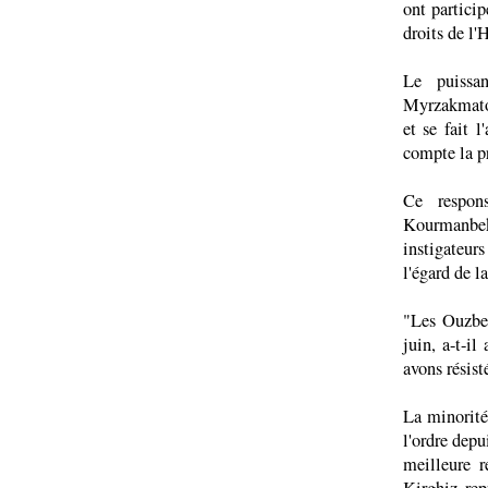
ont partici
droits de l
Le puissa
Myrzakmatov
et se fait l
compte la p
Ce respon
Kourmanbek 
instigateur
l'égard de l
"Les Ouzbek
juin, a-t-i
avons résist
La minorité
l'ordre depu
meilleure r