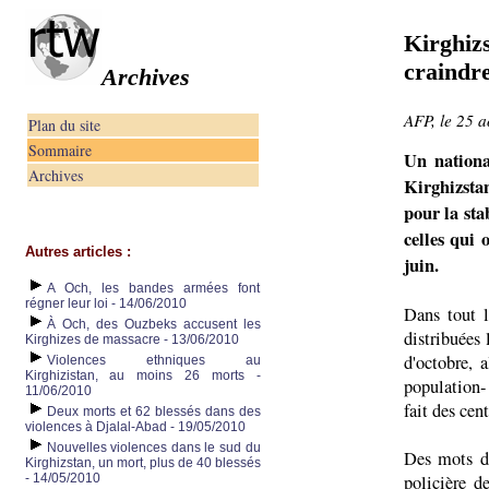
Kirghizs
craindre
Archives
AFP, le 25 
Plan du site
Sommaire
Un nationa
Archives
Kirghizstan
pour la sta
celles qui 
Autres articles :
juin.
A Och, les bandes armées font
régner leur loi - 14/06/2010
Dans tout l
À Och, des Ouzbeks accusent les
distribuées
Kirghizes de massacre - 13/06/2010
d'octobre, 
Violences ethniques au
Kirghizistan, au moins 26 morts -
population- 
11/06/2010
fait des cen
Deux morts et 62 blessés dans des
violences à Djalal-Abad - 19/05/2010
Nouvelles violences dans le sud du
Des mots d'
Kirghizstan, un mort, plus de 40 blessés
- 14/05/2010
policière d