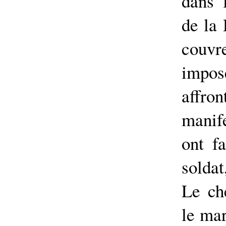
dans 
de la
couvr
imp
aff
manife
ont f
soldat
Le ch
le ma