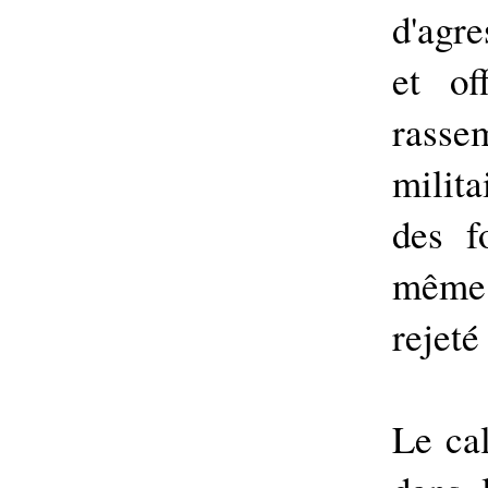
d'agre
et of
rasse
milita
des f
même 
rejeté
Le ca