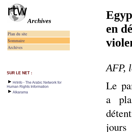
Egyp
Archives
en dé
Plan du site
viole
Sommaire
Archives
AFP, 
SUR LE NET :
Le pa
HrInfo - The Arabic Network for
Human Rights Information
Alkarama
a pl
déten
jour