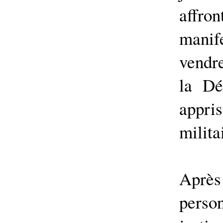
affron
mani
vendr
la Dé
appr
milita
Après
perso