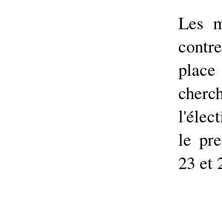
Les m
contre
plac
cher
l'élec
le pr
23 et 