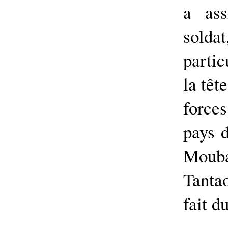
a ass
solda
partic
la têt
force
pays 
Moub
Tantao
fait d