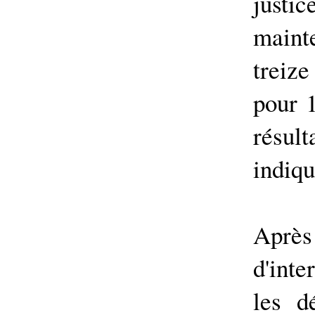
justic
maint
treiz
pour 1
résul
indiqu
Apr
d'inte
les d