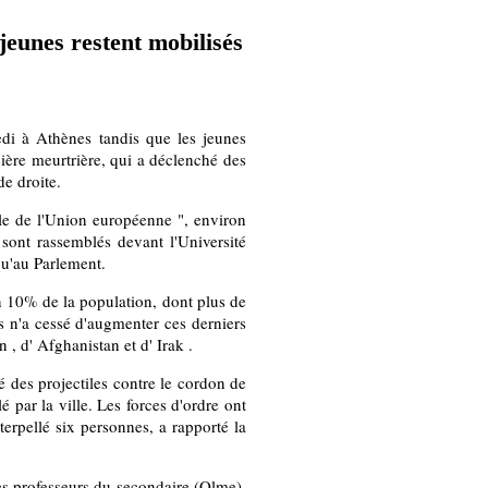
 jeunes restent mobilisés
edi à Athènes tandis que les jeunes
cière meurtrière, qui a déclenché des
de droite.
ile de l'Union européenne ", environ
sont rassemblés devant l'Université
squ'au Parlement.
n 10% de la population, dont plus de
 n'a cessé d'augmenter ces derniers
, d' Afghanistan et d' Irak .
é des projectiles contre le cordon de
é par la ville. Les forces d'ordre ont
terpellé six personnes, a rapporté la
des professeurs du secondaire (Olme),