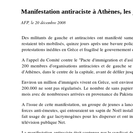
Manifestation antiraciste à Athènes, les
AFP, le 20 décembre 2008
Des militants de gauche et antiracistes ont manifesté sam
restaient très mobilisés, quinze jours après une bavure poli
protestations inédites en Grèce et fragilisé le gouvernement 
A l'appel du Comité contre le "Pacte d'immigration et d'as
200 membres d'organisations antiracistes et de gauche se 
d'Athènes, dans le centre de la capitale, avant de défiler ju
Environ un million d'immigrés vivent en Grèce, soit enviro
200.000 ne sont pas régularisés. Le nombre de sans papiers
mois avec de nombreuses arrivées en provenance du Pakistan 
A l'issue de cette manifestation, un groupe de jeunes a lanc
forces anti-émeutes, qui entouraient un sapin de Noël install
fait usage de gaz lacrymogènes pour les disperser et ont in
télévision publique Net.
La manifestation antiraciste était soutenue par le syndicat 