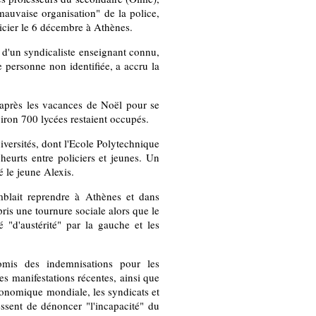
mauvaise organisation" de la police,
licier le 6 décembre à Athènes.
s d'un syndicaliste enseignant connu,
e personne non identifiée, a accru la
 après les vacances de Noël pour se
viron 700 lycées restaient occupés.
iversités, dont l'Ecole Polytechnique
 heurts entre policiers et jeunes. Un
é le jeune Alexis.
mblait reprendre à Athènes et dans
pris une tournure sociale alors que le
"d'austérité" par la gauche et les
mis des indemnisations pour les
s manifestations récentes, ainsi que
conomique mondiale, les syndicats et
cessent de dénoncer "l'incapacité" du