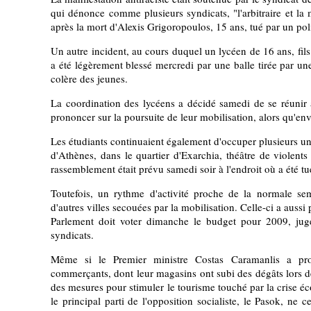
qui dénonce comme plusieurs syndicats, "l'arbitraire et la 
après la mort d'Alexis Grigoropoulos, 15 ans, tué par un po
Un autre incident, au cours duquel un lycéen de 16 ans, fil
a été légèrement blessé mercredi par une balle tirée par un
colère des jeunes.
La coordination des lycéens a décidé samedi de se réunir
prononcer sur la poursuite de leur mobilisation, alors qu'en
Les étudiants continuaient également d'occuper plusieurs un
d'Athènes, dans le quartier d'Exarchia, théâtre de violents
rassemblement était prévu samedi soir à l'endroit où a été tu
Toutefois, un rythme d'activité proche de la normale se
d'autres villes secouées par la mobilisation. Celle-ci a aussi 
Parlement doit voter dimanche le budget pour 2009, jugé 
syndicats.
Même si le Premier ministre Costas Caramanlis a pro
commerçants, dont leur magasins ont subi des dégâts lors de
des mesures pour stimuler le tourisme touché par la crise é
le principal parti de l'opposition socialiste, le Pasok, ne 