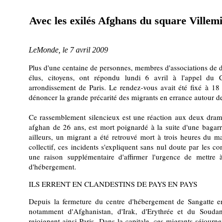
Avec les exilés Afghans du square Villemi
LeMonde, le 7 avril 2009
Plus d'une centaine de personnes, membres d'associations de 
élus, citoyens, ont répondu lundi 6 avril à l'appel du 
arrondissement de Paris. Le rendez-vous avait été fixé à 18
dénoncer la grande précarité des migrants en errance autour de 
Ce rassemblement silencieux est une réaction aux deux drame
afghan de 26 ans, est mort poignardé à la suite d'une bagarre
ailleurs, un migrant a été retrouvé mort à trois heures du m
collectif, ces incidents s'expliquent sans nul doute par les co
une raison supplémentaire d'affirmer l'urgence de mettre 
d'hébergement.
ILS ERRENT EN CLANDESTINS DE PAYS EN PAYS
Depuis la fermeture du centre d'hébergement de Sangatte en
notamment d'Afghanistan, d'Irak, d'Erythrée et du Soudan 
rejoignent ainsi Paris. Dans la capitale, ces migrants séjourn