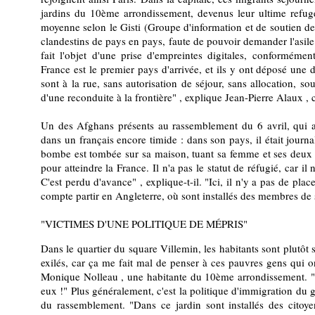
jardins du 10ème arrondissement, devenus leur ultime refug
moyenne selon le Gisti (Groupe d'information et de soutien d
clandestins de pays en pays, faute de pouvoir demander l'asile
fait l'objet d'une prise d'empreintes digitales, conformémen
France est le premier pays d'arrivée, et ils y ont déposé une 
sont à la rue, sans autorisation de séjour, sans allocation, s
d'une reconduite à la frontière" , explique Jean-Pierre Alaux , 
Un des Afghans présents au rassemblement du 6 avril, qui a
dans un français encore timide : dans son pays, il était journal
bombe est tombée sur sa maison, tuant sa femme et ses deux fils.
pour atteindre la France. Il n'a pas le statut de réfugié, car il
C'est perdu d'avance" , explique-t-il. "Ici, il n'y a pas de plac
compte partir en Angleterre, où sont installés des membres de 
"VICTIMES D'UNE POLITIQUE DE MÉPRIS"
Dans le quartier du square Villemin, les habitants sont plutôt 
exilés, car ça me fait mal de penser à ces pauvres gens qui 
Monique Nolleau , une habitante du 10ème arrondissement. "Et 
eux !" Plus généralement, c'est la politique d'immigration du
du rassemblement. "Dans ce jardin sont installés des citoyen