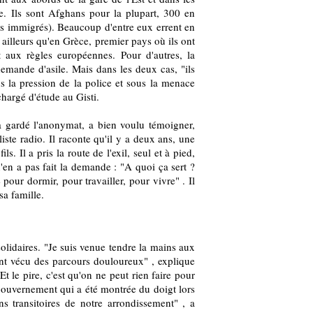
e. Ils sont Afghans pour la plupart, 300 en
es immigrés). Beaucoup d'entre eux errent en
 ailleurs qu'en Grèce, premier pays où ils ont
t aux règles européennes. Pour d'autres, la
demande d'asile. Mais dans les deux cas, "ils
ous la pression de la police et sous la menace
chargé d'étude au Gisti.
 gardé l'anonymat, a bien voulu témoigner,
iste radio. Il raconte qu'il y a deux ans, une
 Il a pris la route de l'exil, seul et à pied,
 n'en a pas fait la demande : "A quoi ça sert ?
e pour dormir, pour travailler, pour vivre" . Il
sa famille.
solidaires. "Je suis venue tendre la mains aux
ont vécu des parcours douloureux" , explique
le pire, c'est qu'on ne peut rien faire pour
 gouvernement qui a été montrée du doigt lors
s transitoires de notre arrondissement" , a