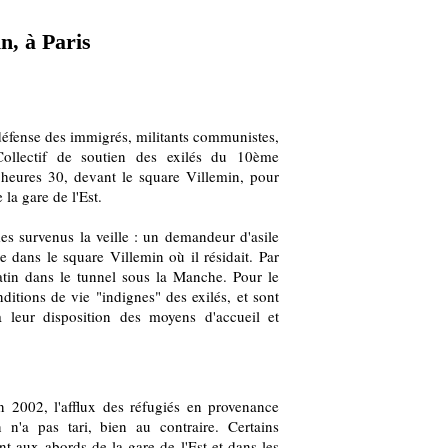
n, à Paris
défense des immigrés, militants communistes,
Collectif de soutien des exilés du 10ème
 heures 30, devant le square Villemin, pour
la gare de l'Est.
s survenus la veille : un demandeur d'asile
 dans le square Villemin où il résidait. Par
atin dans le tunnel sous la Manche. Pour le
nditions de vie "indignes" des exilés, et sont
à leur disposition des moyens d'accueil et
 2002, l'afflux des réfugiés en provenance
n'a pas tari, bien au contraire. Certains
ent aux abords de la gare de l'Est et dans les