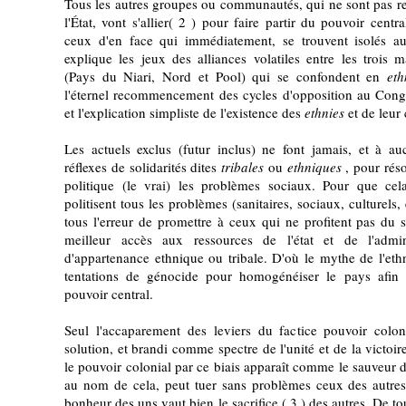
Tous les autres groupes ou communautés, qui ne sont pas re
l'État, vont s'allier( 2 ) pour faire partir du pouvoir centra
ceux d'en face qui immédiatement, se trouvent isolés au
explique les jeux des alliances volatiles entre les trois m
(Pays du Niari, Nord et Pool) qui se confondent en
et
l'éternel recommencement des cycles d'opposition au Con
et l'explication simpliste de l'existence des
ethnies
et de leur 
Les actuels exclus (futur inclus) ne font jamais, et à a
réflexes de solidarités dites
tribales
ou
ethniques
, pour rés
politique (le vrai) les problèmes sociaux. Pour que c
politisent tous les problèmes (sanitaires, sociaux, culturels
tous l'erreur de promettre à ceux qui ne profitent pas du s
meilleur accès aux ressources de l'état et de l'admi
d'appartenance ethnique ou tribale. D'où le mythe de l'ethn
tentations de génocide pour homogénéiser le pays afin d
pouvoir central.
Seul l'accaparement des leviers du factice pouvoir colo
solution, et brandi comme spectre de l'unité et de la victoir
le pouvoir colonial par ce biais apparaît comme le sauveur
au nom de cela, peut tuer sans problèmes ceux des autr
bonheur des uns vaut bien le sacrifice ( 3 ) des autres. De tou