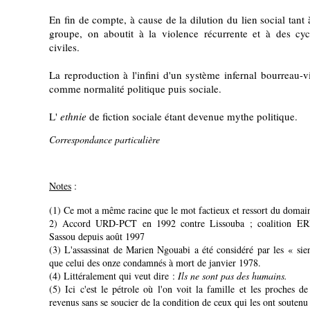
En fin de compte, à cause de la dilution du lien social tant à 
groupe, on aboutit à la violence récurrente et à des cyc
civiles.
La reproduction à l'infini d'un système infernal bourreau-
comme normalité politique puis sociale.
L'
ethnie
de fiction sociale étant devenue mythe politique.
Correspondance particulière
Notes
:
(1) Ce mot a même racine que le mot factieux et ressort du domai
2) Accord URD-PCT en 1992 contre Lissouba ; coalitio
Sassou depuis août 1997
(3) L'assassinat de Marien Ngouabi a été considéré par les « s
que celui des onze condamnés à mort de janvier 1978.
(4) Littéralement qui veut dire :
Ils ne sont pas des humains.
(5) Ici c'est le pétrole où l'on voit la famille et les proches de
revenus sans se soucier de la condition de ceux qui les ont soutenu