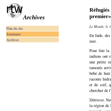
Réfugiés
premier»
Archives
Le Monde, le 1
Plan du site
Sommaire
En Inde, des
Archives
mer.
Pour fuir la 
indiens ont r
une petite e
tamouls arri
bébé de huit
raconte Indr
et de soif, q
chercher de l
Détresse. Neu
la région de 