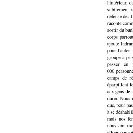
l'intérieur, 
subitement r
défense des L
raconte comme
sortir du bun
corps partout
ajoute Indram
pour l'aider
groupe a pri
passer en t
000 personnes
camps de ré
éparpillent l
aux gens de s
durer. Nous 
que, pour pas
à se déshabill
mais nos fem
nous sont mor
allons pouvoi