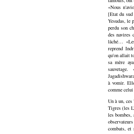
tamouls, ont 
«Nous n'avi
[Etat du sud 
Yesudas, le p
perdu son ch
des navires 
lâché… «Les
reprend Ind
qu'on allait 
sa mère ayan
sauvetage.
Jagadishwaran
à vomir. Ell
comme celui d
Un à un, ces
Tigres (les L
les bombes, 
observateurs
combats, et