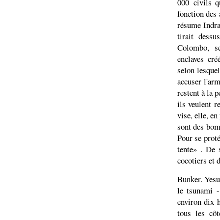
000 civils q
fonction des
résume Indra
tirait dess
Colombo, se
enclaves cré
selon lesque
accuser l'arm
restent à la 
ils veulent 
vise, elle, en
sont des bom
Pour se proté
tente» . De 
cocotiers et 
Bunker. Yesu
le tsunami -
environ dix 
tous les cô