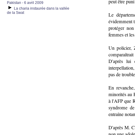
peut être puni
Pakistan - 6 avril 2009
La charia instaurée dans la vallée
de la Swat
Le départeme
évidemment tr
protéger non 
femmes et les 
Un policier,
comparaîtrait
D'après lui
interpellatio
pas de troubl
En revanche,
minorités au 
à l'AFP que R
syndrome de 
entraîne nota
D'après M. C
non une adole