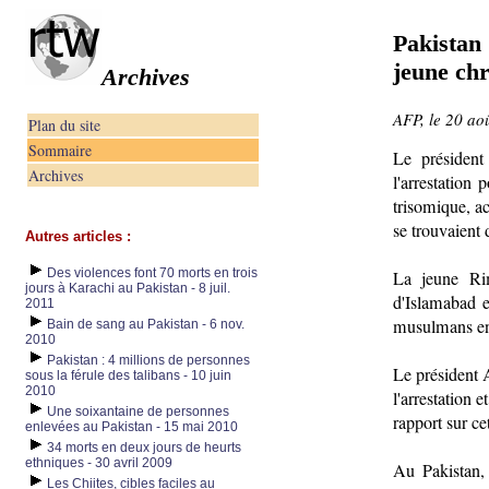
Pakistan 
jeune ch
Archives
AFP, le 20 ao
Plan du site
Sommaire
Le président
Archives
l'arrestation
trisomique, ac
se trouvaient 
Autres articles :
Des violences font 70 morts en trois
La jeune Rim
jours à Karachi au Pakistan - 8 juil.
d'Islamabad e
2011
musulmans en c
Bain de sang au Pakistan - 6 nov.
2010
Pakistan : 4 millions de personnes
Le président 
sous la férule des talibans - 10 juin
2010
l'arrestation 
Une soixantaine de personnes
rapport sur cet
enlevées au Pakistan - 15 mai 2010
34 morts en deux jours de heurts
ethniques - 30 avril 2009
Au Pakistan,
Les Chiites, cibles faciles au