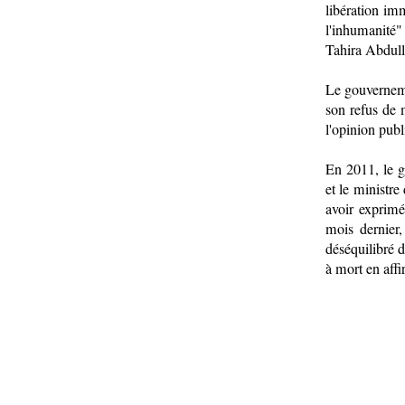
libération im
l'inhumanité"
Tahira Abdull
Le gouverneme
son refus de 
l'opinion publ
En 2011, le g
et le ministre
avoir exprimé
mois dernier
déséquilibré d
à mort en affi