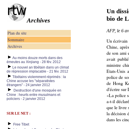
Un dissi
bio de 
Archives
AFP, le 6 av
Plan du site
Sommaire
Un écrivain 
Archives
Chine, après
de son ami 
Au moins douze morts dans des
avait publi
émeutes au Xinjiang - 28 fév. 2012
ministre ch
Le nouvel an tibétain dans un climat
Etats-Unis 
de répression implacable - 21 fév. 2012
police de so
Tibétains violemment réprimés : la
Chine accuse les "séparatistes
de Hong Ko
étrangers" - 24 janvier 2012
d'écrire sur 
Destruction d'une mosquée en
«La police se
Chine : heurts entre musulmans et
policiers - 2 janvier 2012
a-t-il déclar
que le livre 
la décision d
SUR LE NET :
dans les cin
Free Tibet