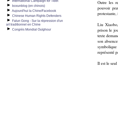
International Campaign for Tibet
Outre les r
boxunblog (en chinois)
pouvoir pra
Aujourd'hui la Chine/Facebook
protestante,
Chinese Human Rights Defenders
Falun Gong - Sur la répression d'un
Liu Xiaobo,
art traditionnel en Chine
prison le j
Congrès Mondial Ouïghour
texte deman
son absence
symbolique
représenté p
Il est le seu