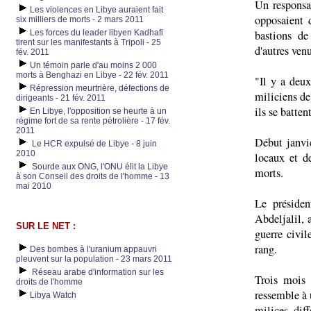
Un responsa
Les violences en Libye auraient fait
opposaient d
six milliers de morts - 2 mars 2011
Les forces du leader libyen Kadhafi
bastions de
tirent sur les manifestants à Tripoli - 25
d'autres ven
fév. 2011
Un témoin parle d'au moins 2 000
morts à Benghazi en Libye - 22 fév. 2011
"Il y a deux
Répression meurtrière, défections de
miliciens de
dirigeants - 21 fév. 2011
ils se batte
En Libye, l'opposition se heurte à un
régime fort de sa rente pétrolière - 17 fév.
2011
Début janvie
Le HCR expulsé de Libye - 8 juin
2010
locaux et d
Sourde aux ONG, l'ONU élit la Libye
morts.
à son Conseil des droits de l'homme - 13
mai 2010
Le présiden
Abdeljalil, 
SUR LE NET :
guerre civil
rang.
Des bombes à l'uranium appauvri
pleuvent sur la population - 23 mars 2011
Réseau arabe d'information sur les
Trois mois
droits de l'homme
ressemble à 
Libya Watch
milices dif