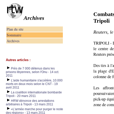
Combats 
Archives
Tripoli
Plan du site
Reuters, le
Sommaire
Archives
TRIPOLI - D
le centre de
Reuters prés
Autres articles :
Des tirs à l'
Près de 7 000 détenus dans les
la plage d'
prisons libyennes, selon l'Onu - 14 oct.
2011
colonne de f
L'aide humanitaire s'accélère, 10.000
morts en deux mois selon le CNT - 19
Les affron
avril 2011
La coalition internationale bombarde
poursuivaie
Tripoli - 20 mars 2011
pick-up équi
HRW dénonce des arrestations
zone de com
arbitraires à Tripoli - 13 mars 2011
«L'armée marche pour purger le reste
des régions» - 13 mars 2011