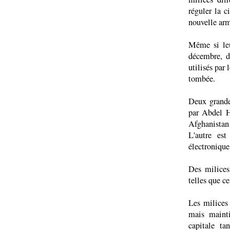
réguler la c
nouvelle arm
Même si leu
décembre, d
utilisés par 
tombée.
Deux grande
par Abdel H
Afghanistan 
L'autre es
électronique
Des milices 
telles que ce
Les milices 
mais mainti
capitale ta