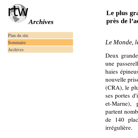
Le plus gr
près de l’
Archives
Plan du site
Le Monde, l
Sommaire
Archives
Deux grandes
une passerel
haies épineus
nouvelle pris
(CRA), le plu
ses portes d'
et-Marne), 
partent nomb
de 140 place
irrégulière.