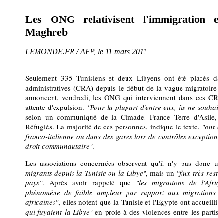
Les ONG relativisent l'immigration 
Maghreb
LEMONDE.FR / AFP, le 11 mars 2011
Seulement 335 Tunisiens et deux Libyens ont été placés da
administratives (CRA) depuis le début de la vague migratoir
annoncent, vendredi, les ONG qui interviennent dans ces C
attente d'expulsion.
"Pour la plupart d'entre eux, ils ne souha
selon un communiqué de la Cimade, France Terre d'Asile,
Réfugiés. La majorité de ces personnes, indique le texte,
"ont 
franco-italienne ou dans des gares lors de contrôles exception
droit communautaire"
.
Les associations concernées observent qu'il n'y pas donc
migrants depuis la Tunisie ou la Libye"
, mais un
"flux très res
pays"
. Après avoir rappelé que
"les migrations de l'Afr
phénomène de faible ampleur par rapport aux migrations i
africaines"
, elles notent que la Tunisie et l'Egypte ont accueill
qui fuyaient la Libye"
en proie à des violences entre les par