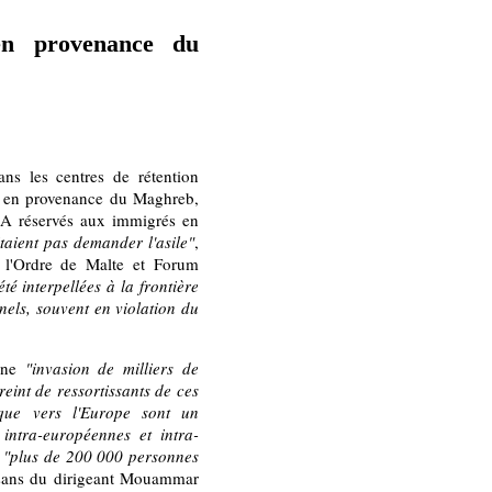
en provenance du
ns les centres de rétention
e en provenance du Maghreb,
RA réservés aux immigrés en
itaient pas demander l'asile"
,
 l'Ordre de Malte et Forum
été interpellées à la frontière
nels, souvent en violation du
 une
"invasion de milliers de
treint de ressortissants de ces
ique vers l'Europe sont un
ntra-européennes et intra-
i
"plus de 200 000 personnes
tisans du dirigeant Mouammar