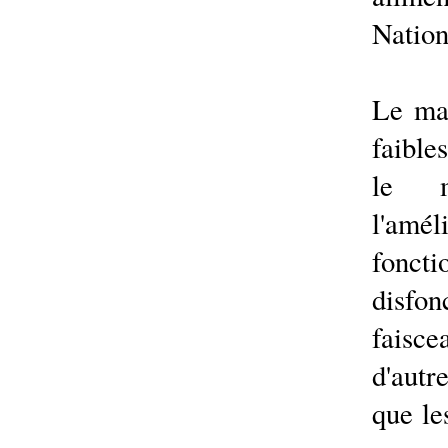
Nation
Le man
faible
le m
l'a
fon
disfo
faisce
d'aut
que le