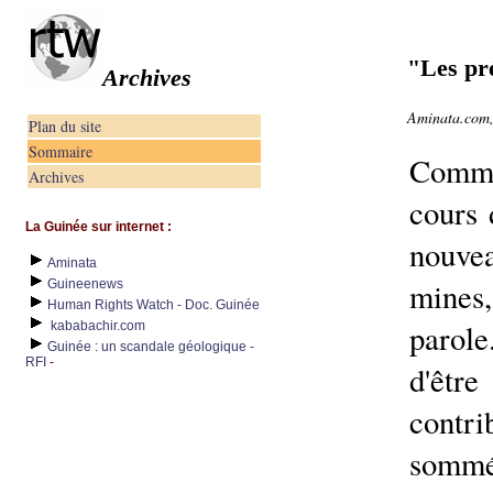
"Les pr
Archives
Aminata.com, 
Plan du site
Sommaire
Comme 
Archives
cours 
La Guinée sur internet :
nouvea
Aminata
mines, 
Guineenews
Human Rights Watch - Doc. Guinée
parol
kababachir.com
Guinée : un scandale géologique -
RFI
-
d'êtr
cont
sommé