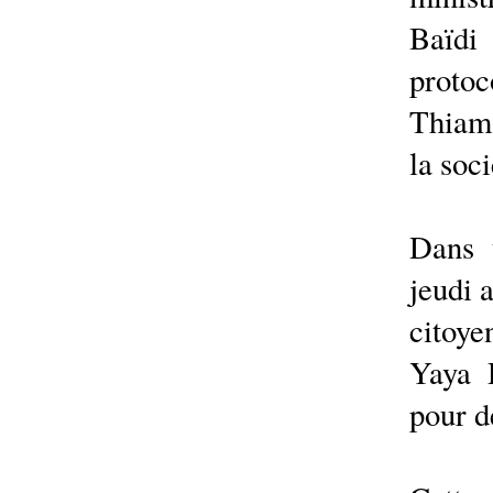
Baïdi 
protoc
Thiam 
la soc
Dans 
jeudi 
citoye
Yaya 
pour d