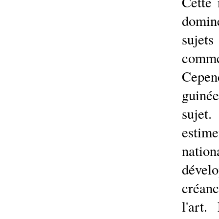
Cette 
domin
sujet
comm
Cepe
guinée
sujet
estim
natio
dévelo
créanc
l'art