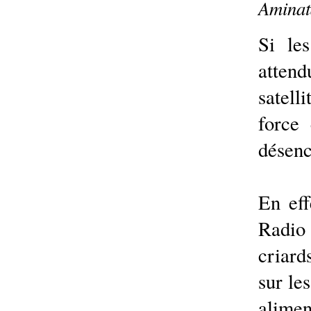
Aminat
Si les
atten
satell
force 
désenc
En eff
Radio
criard
sur le
alimen