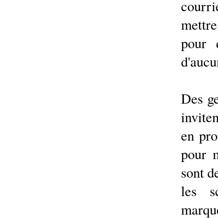
courri
mettre
pour 
d'aucu
Des ge
invit
en pro
pour 
sont d
les s
marqué