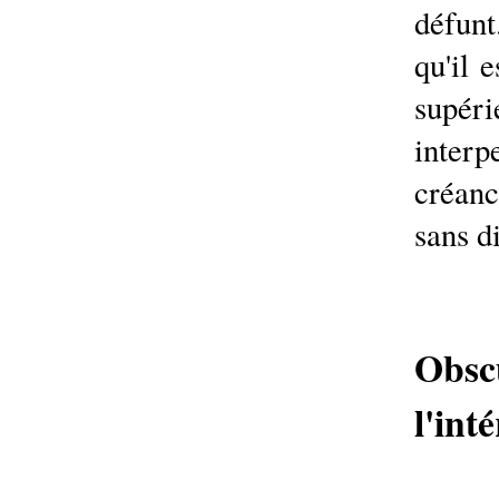
défun
qu'il 
supéri
interp
créanci
sans d
Obscu
l'int