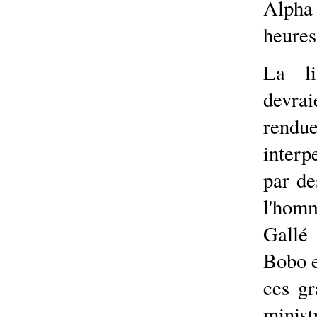
Alpha
heures
La li
devrai
rendu
interp
par de
l'hom
Gallé
Bobo e
ces gr
minist