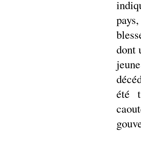
indiq
pays
bless
dont 
jeun
décéd
été 
caou
gouve