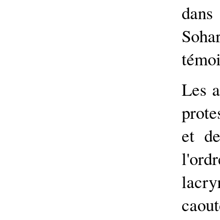
dans
Soha
témoi
Les a
prote
et d
l'ord
lacr
caout