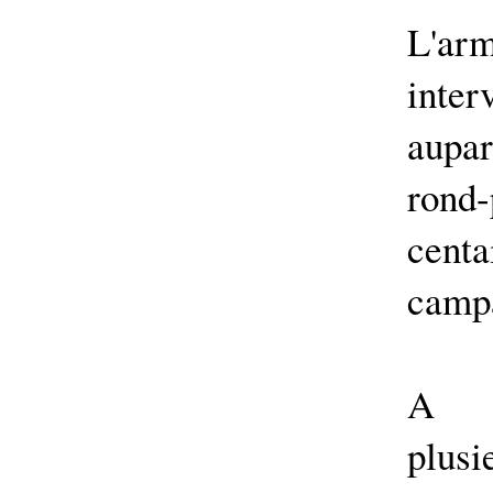
L'a
int
aupa
rond
cen
campa
A M
plu