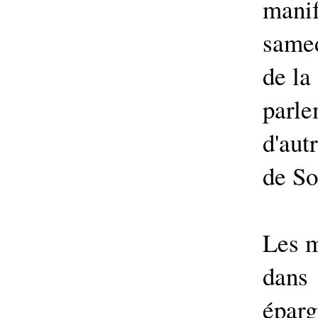
manif
samed
de la
parle
d'aut
de So
Les m
dans
éparg