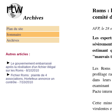
Roms : 
comité 
Archives
AFP, le 28 
Plan du site
Sommaire
Les exper
Archives
sévèrement
estimant q
Autres articles :
"mauvais t
Le gouvernement embarrassé
après la révélation d'un fichier illégal
Les Roms s
sur les Roms - 8/102010
profilage ra
Fichier Roms : plainte de 4
dans leurs
associations, Hortefeux annonce un
contrôle - 7/10/2010
examinant 
Pacte intern
Cette minor
virulentes 