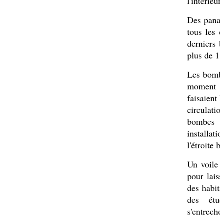
l'intérie
Des pana
tous les 
derniers
plus de 1
Les bomb
moment o
faisaient
circulat
bombes 
installa
l'étroite
Un voile
pour lais
des habit
des étu
s'entrec