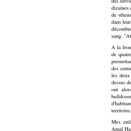
des serv
dizaines 
de vêteme
dans leur
décombre
sang. "At
A la fron
de quatre
permetta
des cent
les deux
dessus de
ont alo
bulldozer
d'habita
territoire
Mes enfa
Amal Has