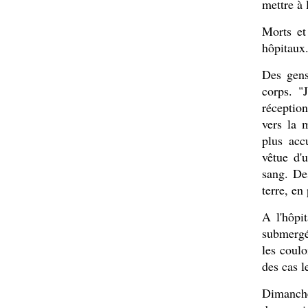
mettre à l
Morts et
hôpitaux
Des gens
corps. "
réception
vers la 
plus acc
vêtue d'
sang. De
terre, en
A l'hôpi
submergé 
les coulo
des cas l
Dimanche