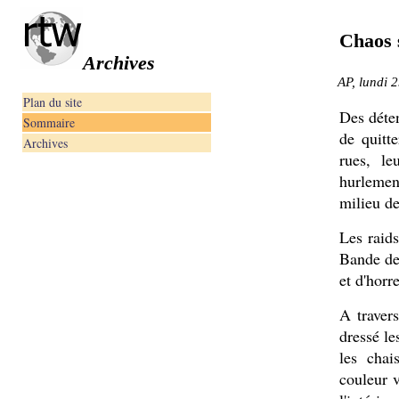
Chaos 
Archives
AP, lundi 
Plan du site
Des déten
Sommaire
de quitt
Archives
rues, le
hurlemen
milieu de
Les raids
Bande de
et d'horre
A travers
dressé le
les chai
couleur v