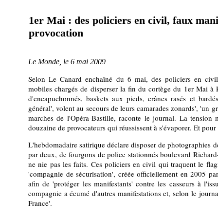
1er Mai : des policiers en civil, faux mani
provocation
Le Monde, le 6 mai 2009
Selon Le Canard enchaîné du 6 mai, des policiers en civi
mobiles chargés de disperser la fin du cortège du 1er Mai à P
d'encapuchonnés, baskets aux pieds, crânes rasés et bardés
général', volent au secours de leurs camarades zonards', 'un g
marches de l'Opéra-Bastille, raconte le journal. La tension m
douzaine de provocateurs qui réussissent à s'évaporer. Et pour
L'hebdomadaire satirique déclare disposer de photographies de
par deux, de fourgons de police stationnés boulevard Richard-
ne nie pas les faits. Ces policiers en civil qui traquent le flagr
'compagnie de sécurisation', créée officiellement en 2005 par 
afin de 'protéger les manifestants' contre les casseurs à l'is
compagnie a écumé d'autres manifestations et, selon le journal, 
France'.