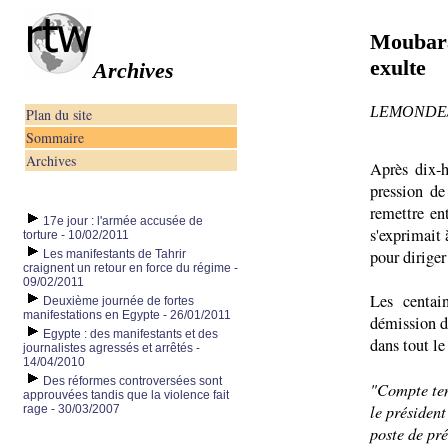
Moubarak
exulte
Archives
LEMONDE/ Re
Plan du site
Sommaire
Archives
Après dix-
pression de
remettre en
17e jour : l'armée accusée de
s'exprimait 
torture - 10/02/2011
pour diriger
Les manifestants de Tahrir
craignent un retour en force du régime -
09/02/2011
Les centai
Deuxième journée de fortes
manifestations en Egypte - 26/01/2011
démission d
Egypte : des manifestants et des
dans tout le
journalistes agressés et arrêtés -
14/04/2010
Des réformes controversées sont
"Compte tenu
approuvées tandis que la violence fait
le préside
rage - 30/03/2007
poste de pr