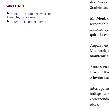
des forces
SUR LE NET :
Souleiman.
HrInfo - The Arabic Network for
M. Moubar
Human Rights Information
HRW - La torture en Egypte
responsabl
annoncé qu
quitté la ca
Auparavant,
Moubarak, fu
maintenir à 
Autre signe 
Hossam Badr
5 février fac
Interrogé su
indispensa
corresponda
idées.