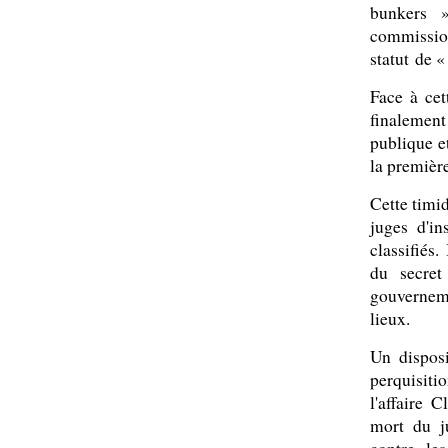
bunkers »
commissio
statut de 
Face à cet
finalement
publique et
la premièr
Cette timi
juges d'in
classifiés.
du secret
gouverneme
lieux.
Un disposi
perquisiti
l'affaire 
mort du ju