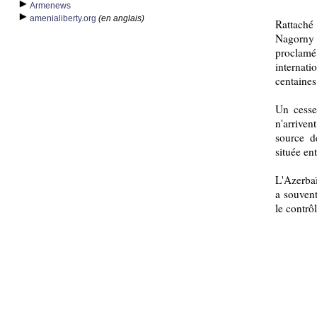
Armenews
amenialiberty.org
(en anglais)
Rattaché
Nagorny 
proclamé
internati
centaines
Un cesse
n'arriven
source d
située ent
L'Azerbaï
a souvent
le contrôl