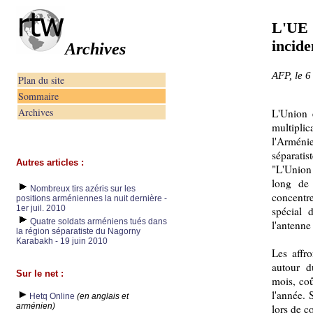
L'UE 
incid
Archives
AFP, le 
Plan du site
Sommaire
Archives
L'Union 
multipli
l'Arméni
séparati
Autres articles :
"L'Union 
long de 
Nombreux tirs azéris sur les
concentr
positions arméniennes la nuit dernière -
1er juil. 2010
spécial
Quatre soldats arméniens tués dans
l'antenne
la région séparatiste du Nagorny
Karabakh - 19 juin 2010
Les affr
autour d
Sur le net :
mois, coû
l'année. 
Hetq Online
(en anglais et
arménien)
lors de c