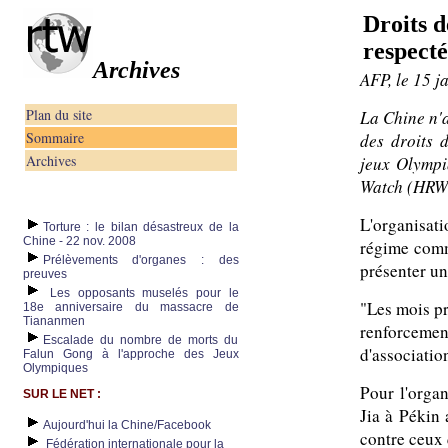
Droits d
respecté
Archives
AFP, le 15 j
Plan du site
La Chine n'a
Sommaire
des droits 
Archives
jeux Olympi
Watch (HRW)
L'organisat
Torture : le bilan désastreux de la
Chine - 22 nov. 2008
régime commu
Prélèvements d'organes : des
présenter u
preuves
Les opposants muselés pour le
"Les mois p
18e anniversaire du massacre de
Tiananmen
renforcemen
Escalade du nombre de morts du
d'associatio
Falun Gong à l'approche des Jeux
Olympiques
Pour l'orga
SUR LE NET :
Jia à Pékin 
Aujourd'hui la Chine/Facebook
contre ceux 
Fédération internationale pour la