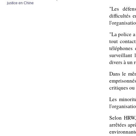
justice en Chine
"Les défen
difficultés
l'organisatio
"La police a
tout contac
téléphones 
surveillant
divers à un 
Dans le mêm
emprisonnés
critiques ou 
Les minorit
l'organisati
Selon HRW, 
arrêtées apr
environnant