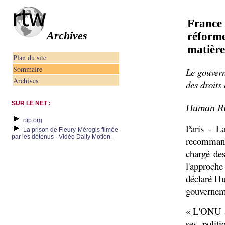
France
Archives
réform
matière
Plan du site
Sommaire
Le gouvern
Archives
des droits 
SUR LE NET :
Human Rig
oip.org
Paris - L
La prison de Fleury-Mérogis filmée
par les détenus - Vidéo Daily Motion -
recommand
chargé des
l'approche
déclaré Hu
gouverneme
« L'ONU a 
ses polit