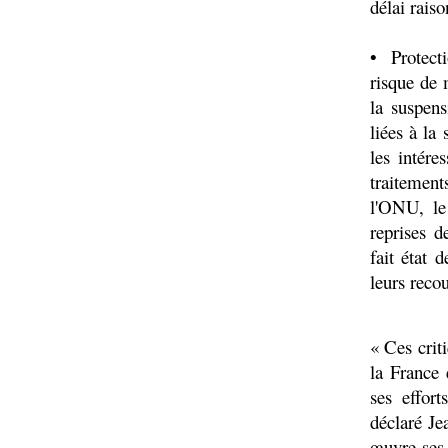
délai rais
• Protecti
risque de 
la suspens
liées à la
les intére
traitemen
l'ONU, le
reprises d
fait état 
leurs reco
« Ces crit
la France 
ses effor
déclaré Je
œuvre ses 