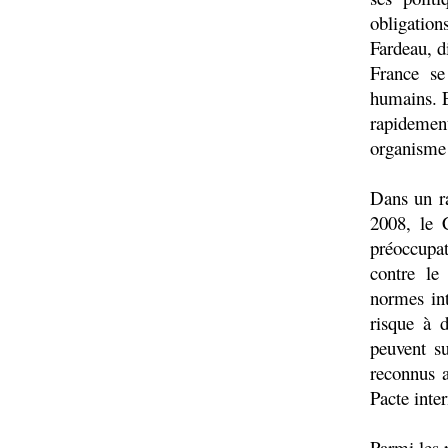
obligatio
Fardeau, d
France se
humains. E
rapidemen
organisme
Dans un ra
2008, le 
préoccupat
contre le
normes int
risque à d
peuvent s
reconnus a
Pacte inte
Parmi les 