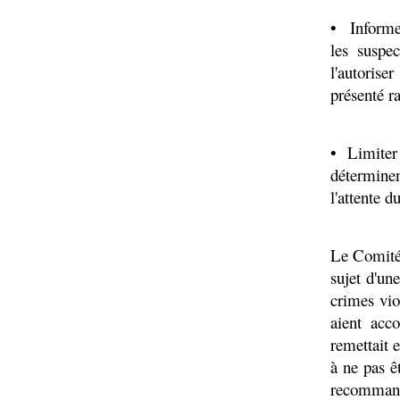
• Informer
les suspe
l'autorise
présenté 
• Limiter l
détermine
l'attente 
Le Comité 
sujet d'un
crimes vio
aient acc
remettait e
à ne pas 
recommandé