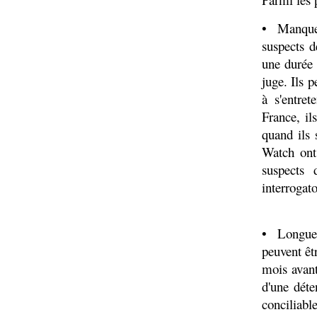
• Manque 
suspects d
une durée 
juge. Ils p
à s'entre
France, il
quand ils
Watch ont
suspects 
interrogat
• Longueur
peuvent êt
mois avant
d'une déte
conciliabl