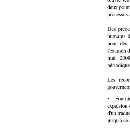
deux point
processus
Des préocc
humains d
pour des 
l'examen d
mai 2008
périodique
Les reco
gouvernem
• Fournir
expulsion 
d'un tradu
jusqu'à ce