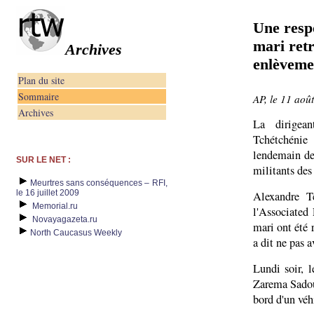
Une resp
mari ret
Archives
enlèveme
Plan du site
Sommaire
AP, le 11 aoû
Archives
La dirigea
Tchétchénie
lendemain de
SUR LE NET :
militants des
Meurtres sans conséquences – RFI,
le 16 juillet 2009
Alexandre T
Memorial.ru
l'Associated
Novayagazeta.ru
mari ont été 
North Caucasus Weekly
a dit ne pas a
Lundi soir, l
Zarema Sadou
bord d'un véh