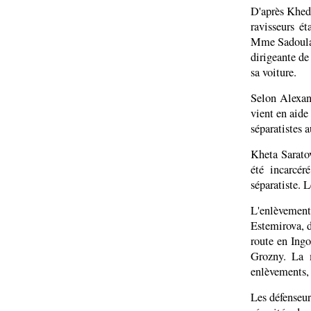
D'après Kheda
ravisseurs ét
Mme Sadoulaïe
dirigeante de
sa voiture.
Selon Alexan
vient en aide
séparatistes 
Kheta Sarato
été incarcér
séparatiste. L
L'enlèvement
Estemirova, d
route en Ing
Grozny. La 
enlèvements, 
Les défenseur