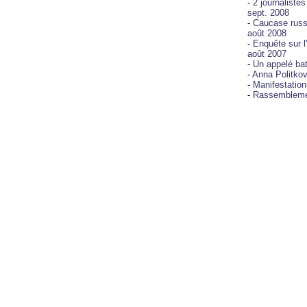
-
2 journaliste
sept. 2008
-
Caucase russe 
août 2008
-
Enquête sur l
août 2007
-
Un appelé batt
-
Anna Politko
-
Manifestation
-
Rassemblemen