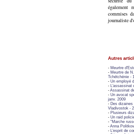
sécurité du
également m
commises dan
journaliste d
Autres articl
-
Meurtre d'Est
-
Meurtre de N.
Tchétchénie - 
-
Un employé d'
-
L'assassinat 
-
Assassinat de
-
Un avocat spé
janv. 2009
-
Des dizaines 
Vladivostok - 
-
Plusieurs diz
-
Un raid polici
-
"Marche russe
-
Anna Politkovs
-
L'esprit de co