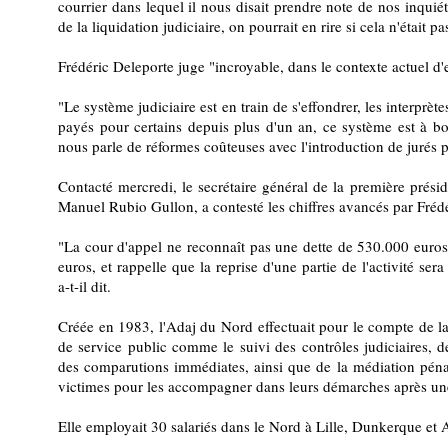
courrier dans lequel il nous disait prendre note de nos inquiét
de la liquidation judiciaire, on pourrait en rire si cela n'était p
Frédéric Deleporte juge "incroyable, dans le contexte actuel d'en
"Le système judiciaire est en train de s'effondrer, les interprètes
payés pour certains depuis plus d'un an, ce système est à b
nous parle de réformes coûteuses avec l'introduction de jurés p
Contacté mercredi, le secrétaire général de la première prési
Manuel Rubio Gullon, a contesté les chiffres avancés par Fréd
"La cour d'appel ne reconnaît pas une dette de 530.000 euro
euros, et rappelle que la reprise d'une partie de l'activité sera
a-t-il dit.
Créée en 1983, l'Adaj du Nord effectuait pour le compte de l
de service public comme le suivi des contrôles judiciaires, d
des comparutions immédiates, ainsi que de la médiation pénale
victimes pour les accompagner dans leurs démarches après une
Elle employait 30 salariés dans le Nord à Lille, Dunkerque et 