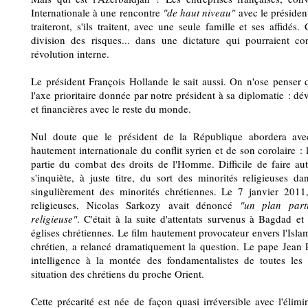
Internationale à une rencontre
"de haut niveau"
avec le président
traiteront, s'ils traitent, avec une seule famille et ses affidés
division des risques... dans une dictature qui pourraient c
révolution interne.
Le président François Hollande le sait aussi. On n'ose penser q
l'axe prioritaire donnée par notre président à sa diplomatie : d
et financières avec le reste du monde.
Nul doute que le président de la République abordera avec
hautement internationale du conflit syrien et de son corolaire : 
partie du combat des droits de l'Homme. Difficile de faire 
s'inquiète, à juste titre, du sort des minorités religieuses 
singulièrement des minorités chrétiennes. Le 7 janvier 2011
religieuses, Nicolas Sarkozy avait dénoncé
"un plan parti
religieuse"
. C'était à la suite d'attentats survenus à Bagdad e
églises chrétiennes. Le film hautement provocateur envers l'Islam
chrétien, a relancé dramatiquement la question. Le pape Jean 
intelligence à la montée des fondamentalistes de toutes les 
situation des chrétiens du proche Orient.
Cette précarité est née de façon quasi irréversible avec l'éli