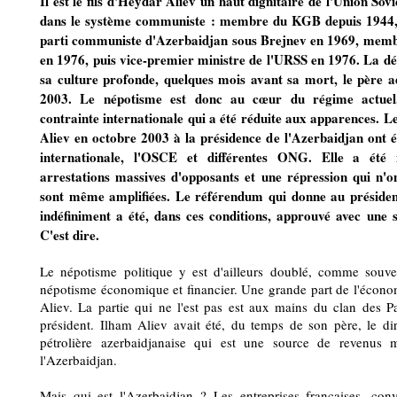
Il est le fils d'Heydar Aliev un haut dignitaire de l'Union Sov
dans le système communiste : membre du KGB depuis 1944, i
parti communiste d'Azerbaidjan sous Brejnev en 1969, memb
en 1976, puis vice-premier ministre de l'URSS en 1976. La dé
sa culture profonde, quelques mois avant sa mort, le père a
2003. Le népotisme est donc au cœur du régime actuel,
contrainte internationale qui a été réduite aux apparences. Le
Aliev en octobre 2003 à la présidence de l'Azerbaidjan ont 
internationale, l'OSCE et différentes ONG. Elle a été
arrestations massives d'opposants et une répression qui n'o
sont même amplifiées. Le référendum qui donne au président 
indéfiniment a été, dans ces conditions, approuvé avec une
C'est dire.
Le népotisme politique y est d'ailleurs doublé, comme souv
népotisme économique et financier. Une grande part de l'écono
Aliev. La partie qui ne l'est pas est aux mains du clan des P
président. Ilham Aliev avait été, du temps de son père, le di
pétrolière azerbaidjanaise qui est une source de revenus
l'Azerbaidjan.
Mais qui est l'Azerbaidjan ? Les entreprises françaises, co