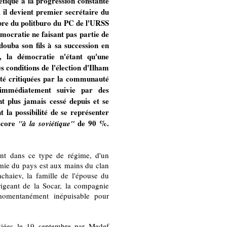
iétique à la progression constante
l devient premier secrétaire du
re du politburo du PC de l'URSS
mocratie ne faisant pas partie de
douba son fils à sa succession en
 la démocratie n'étant qu'une
s conditions de l'élection d'Ilham
été critiquées par la communauté
 immédiatement suivie par des
nt plus jamais cessé depuis et se
la possibilité de se représenter
 score
de 90 %.
"à la soviétique"
ent dans ce type de régime, d'un
mie du pays est aux mains du clan
achaiev, la famille de l'épouse du
rigeant de la Socar, la compagnie
 momentanément inépuisable pour
nviées le 19 septembre par Medef