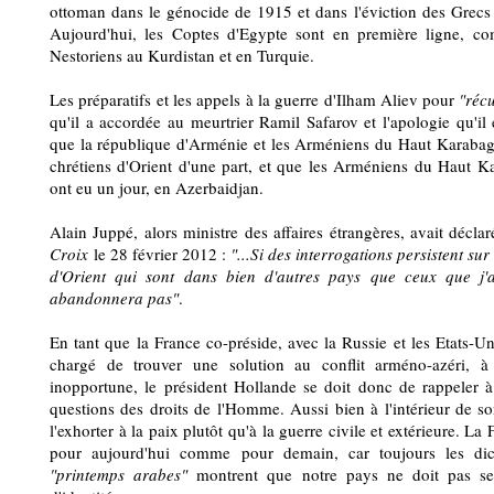
ottoman dans le génocide de 1915 et dans l'éviction des Grecs
Aujourd'hui, les Coptes d'Egypte sont en première ligne, c
Nestoriens au Kurdistan et en Turquie.
Les préparatifs et les appels à la guerre d'Ilham Aliev pour
"réc
qu'il a accordée au meurtrier Ramil Safarov et l'apologie qu'il
que la république d'Arménie et les Arméniens du Haut Karabagh 
chrétiens d'Orient d'une part, et que les Arméniens du Haut Kar
ont eu un jour, en Azerbaidjan.
Alain Juppé, alors ministre des affaires étrangères, avait décl
Croix
le 28 février 2012 :
"...Si des interrogations persistent sur
d'Orient qui sont dans bien d'autres pays que ceux que j'a
abandonnera pas"
.
En tant que la France co-préside, avec la Russie et les Etats-
chargé de trouver une solution au conflit arméno-azéri, 
inopportune, le président Hollande se doit donc de rappeler à 
questions des droits de l'Homme. Aussi bien à l'intérieur de so
l'exhorter à la paix plutôt qu'à la guerre civile et extérieure. La
pour aujourd'hui comme pour demain, car toujours les dicta
"printemps arabes"
montrent que notre pays ne doit pas se