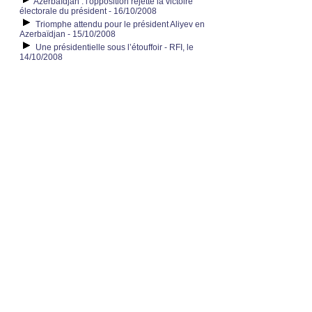
Azerbaïdjan : l'opposition rejette la victoire
électorale du président - 16/10/2008
Triomphe attendu pour le président Aliyev en
Azerbaïdjan - 15/10/2008
Une présidentielle sous l’étouffoir - RFI, le
14/10/2008