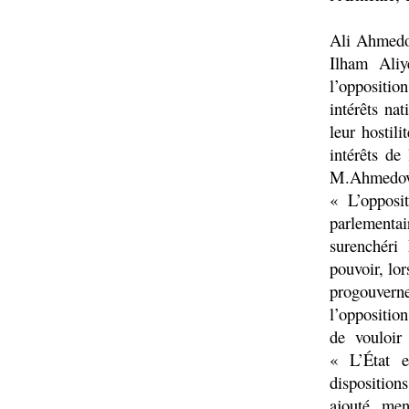
Ali Ahmedov
Ilham Aliy
l’opposition
intérêts na
leur hostil
intérêts de
M.Ahmedov 
« L’opposit
parlementai
surenchéri
pouvoir, lo
progouvern
l’opposition
de vouloir 
« L’État e
dispositions
ajouté, men