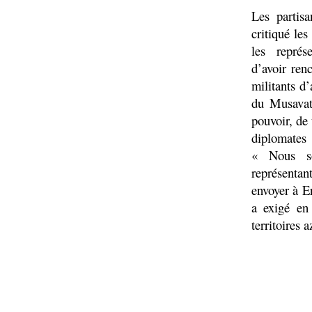
Les partis
critiqué le
les représe
d’avoir ren
militants d
du Musavat 
pouvoir, de 
diplomates
« Nous so
représentan
envoyer à E
a exigé en 
territoires 