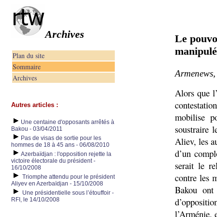
Archives
Le pouvoi
manipulé
Plan du site
Sommaire
Armenews, 
Archives
Alors que l
contestatio
Autres articles :
mobilise p
Une centaine d'opposants arrêtés à
soustraire 
Bakou - 03/04/2011
Pas de visas de sortie pour les
Aliev, les a
hommes de 18 à 45 ans - 06/08/2010
d’un complo
Azerbaïdjan : l'opposition rejette la
victoire électorale du président -
serait le r
16/10/2008
contre les 
Triomphe attendu pour le président
Aliyev en Azerbaïdjan - 15/10/2008
Bakou ont 
Une présidentielle sous l’étouffoir -
d’opposit
RFI, le 14/10/2008
l’Arménie, 