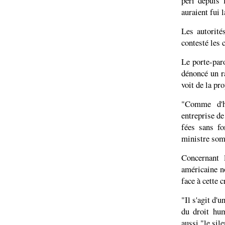
péri depuis 
auraient fui 
Les autorité
contesté les 
Le porte-par
dénoncé un r
voit de la pr
"Comme d'h
entreprise de
fées sans fo
ministre som
Concernant 
américaine no
face à cette c
"Il s'agit d'
du droit hum
aussi "le sil