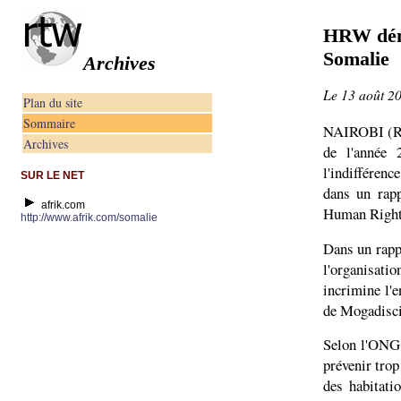
HRW déno
Somalie
Archives
Le 13 août 2
Plan du site
Sommaire
NAIROBI (Reu
Archives
de l'année 
l'indifféren
SUR LE NET
dans un rapp
afrik.com
Human Right
http://www.afrik.com/somalie
Dans un rappo
l'organisati
incrimine l'e
de Mogadiscio
Selon l'ONG,
prévenir trop
des habitatio