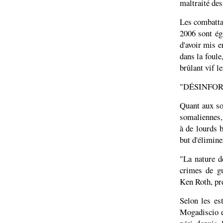
maltraité des
Les combattan
2006 sont ég
d'avoir mis e
dans la foule
brûlant vif l
"DÉSINFO
Quant aux so
somaliennes,
à de lourds 
but d'élimine
"La nature d
crimes de gu
Ken Roth, pr
Selon les es
Mogadiscio e