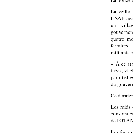
La police 
La veille,
l'ISAF ava
un villa
gouverneme
quatre me
fermiers. 
militants »
« À ce st
tuées, si e
parmi elle
du gouver
Ce dernier
Les raids 
constantes
de l'OTAN
Les forces