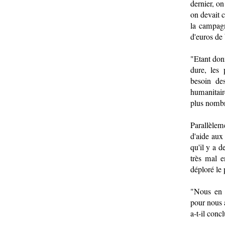
dernier, on
on devait 
la campagn
d'euros de 
"Etant don
dure, les
besoin de
humanitair
plus nombre
Parallèlem
d'aide aux
qu'il y a d
très mal e
déploré le
"Nous en a
pour nous 
a-t-il concl