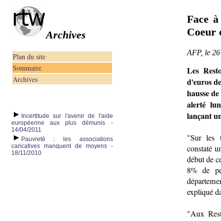
Face à
Coeur o
Archives
AFP, le 2
Plan du site
Sommaire
Les Rest
Archives
d'euros d
hausse de
alerté lu
lançant un
Incertitude sur l'avenir de l'aide
européenne aux plus démunis -
14/04/2011
"Sur les 
Pauvreté : les associations
caricatives manquent de moyens -
constaté u
18/11/2010
début de c
8% de per
départeme
expliqué da
"Aux Rest