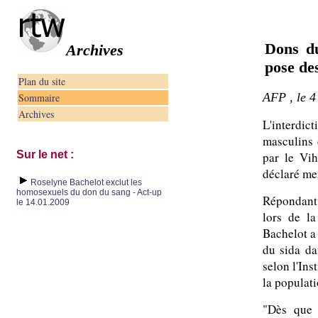
Dons du
Archives
pose de
Plan du site
AFP , le 4
Sommaire
Archives
L'interdic
masculins 
Sur le net :
par le Vih
déclaré mer
Roselyne Bachelot exclut les
homosexuels du don du sang - Act-up
Répondant
le 14.01.2009
lors de l
Bachelot a 
du sida da
selon l'Ins
la populati
"Dès que 