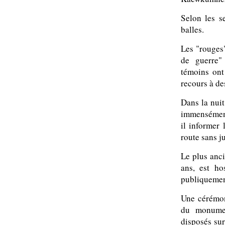
Selon les s
balles.
Les "rouges"
de guerre"
témoins ont
recours à de
Dans la nuit
immensément 
il informer 
route sans j
Le plus anc
ans, est ho
publiquement
Une cérémon
du monumen
disposés sur