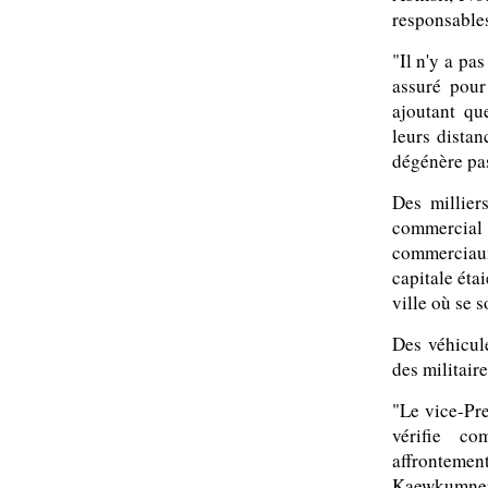
responsables
"Il n'y a pa
assuré pour
ajoutant qu
leurs distan
dégénère pa
Des millier
commercial 
commerciaux
capitale éta
ville où se s
Des véhicul
des militair
"Le vice-Pr
vérifie c
affrontemen
Kaewkumner