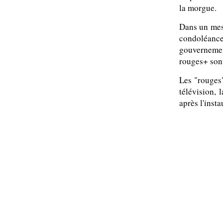
la morgue.
Dans un mes
condoléan
gouvernemen
rouges+ sont 
Les "rouges"
télévision,
après l'insta