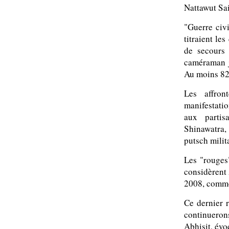
Nattawut Sai
"Guerre civ
titraient le
de secours 
caméraman j
Au moins 825
Les affron
manifestati
aux partis
Shinawatra,
putsch milit
Les "rouges"
considèrent
2008, comme
Ce dernier 
continuerons
Abhisit, év