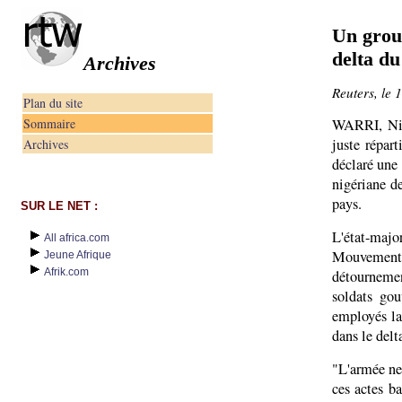
Un group
delta du
Archives
Reuters, le 
Plan du site
Sommaire
WARRI, Nig
juste répar
Archives
déclaré une 
nigériane de
pays.
SUR LE NET :
L'état-majo
All africa.com
Mouvement 
Jeune Afrique
Afrik.com
détournemen
soldats gou
employés la
dans le delt
"L'armée ne 
ces actes b