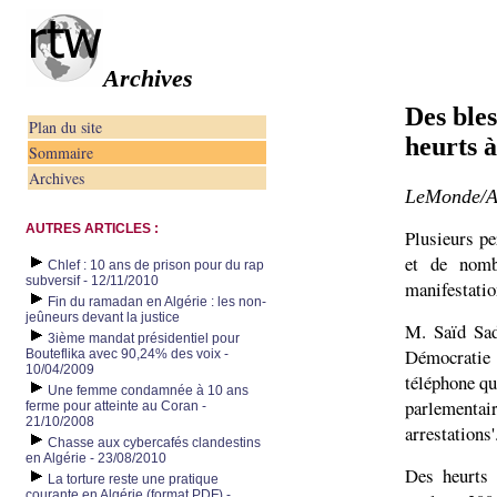
Archives
Des bles
Plan du site
heurts à
Sommaire
Archives
LeMonde/AF
AUTRES ARTICLES :
Plusieurs pe
et de nomb
Chlef : 10 ans de prison pour du rap
subversif - 12/11/2010
manifestation
Fin du ramadan en Algérie : les non-
jeûneurs devant la justice
M. Saïd Sad
3ième mandat présidentiel pour
Démocratie 
Bouteflika avec 90,24% des voix -
10/04/2009
téléphone qu'
Une femme condamnée à 10 ans
parlement
ferme pour atteinte au Coran -
21/10/2008
arrestations'
Chasse aux cybercafés clandestins
en Algérie - 23/08/2010
Des heurts 
La torture reste une pratique
courante en Algérie (format PDF) -