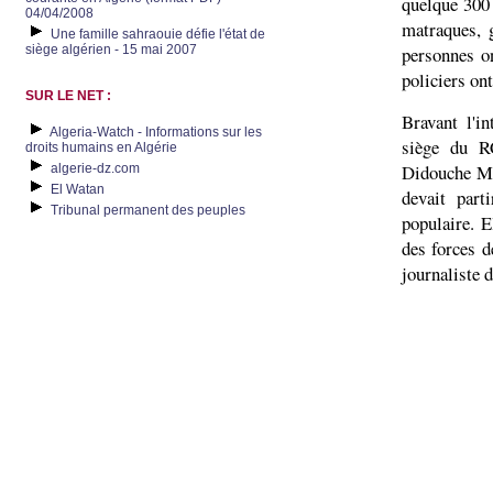
quelque 300 
04/04/2008
matraques, 
Une famille sahraouie défie l'état de
siège algérien - 15 mai 2007
personnes on
policiers on
SUR LE NET :
Bravant l'in
Algeria-Watch - Informations sur les
siège du RC
droits humains en Algérie
Didouche Mo
algerie-dz.com
El Watan
devait part
Tribunal permanent des peuples
populaire. E
des forces de
journaliste d