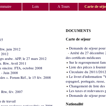
ommaire
Lois
A Tours
Carte de séjo
DOCUMENTS
15
Carte de séjour
Demande de séjour pour s
Rtw, juin 2012
-
Arrêté du 27 décembre 20
n 2012
des certificats médicaux
mps arabe. AFP, le 27 mars 2012
Sur le regroupement fami
ra. Rtw, Avril 2011
Liste des pièces à fourni
u sincère. FTA, octobre 2008
Circulaire du 28/11/2012
 - Juin 2008
Le livret d'information "V
 sûrs ». Forum Réf., le 15 fév. 2008
espagnol, portugais, russe, 
Changement de liste des 
Les taxes et redevances
. Rtw, fév. 2007
Demande de séjour pour s
 de travail
Nationalité
 pour quelques nationalités en 2006