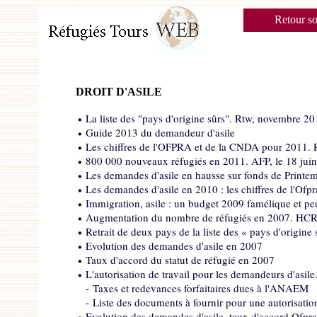
Retour s
DROIT D'ASILE
La liste des "pays d'origine sûrs". Rtw, novembre 20
Guide 2013 du demandeur d'asile
Les chiffres de l'OFPRA et de la CNDA pour 2011. 
800 000 nouveaux réfugiés en 2011. AFP, le 18 jui
Les demandes d'asile en hausse sur fonds de Printe
Les demandes d'asile en 2010 : les chiffres de l'Ofp
Immigration, asile : un budget 2009 famélique et pe
Augmentation du nombre de réfugiés en 2007. HCR
Retrait de deux pays de la liste des « pays d'origine
Evolution des demandes d'asile en 2007
Taux d'accord du statut de réfugié en 2007
L'autorisation de travail pour les demandeurs d'asile
-
Taxes et redevances forfaitaires dues à l'ANAEM
-
Liste des documents à fournir pour une autorisation
Evolution des demandes d'asile, taux d'accord Ofpra